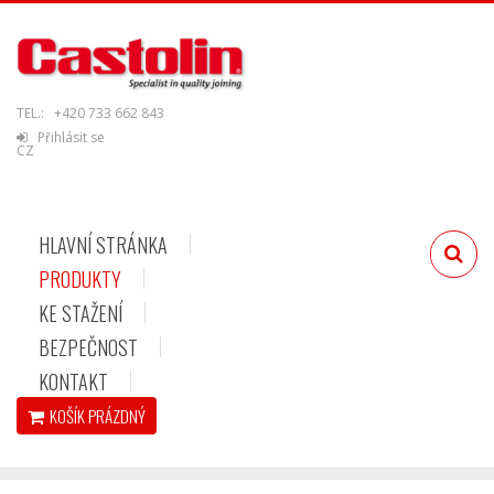
TEL.:
+420 733 662 843
Přihlásit se
CZ
HLAVNÍ STRÁNKA
PRODUKTY
KE STAŽENÍ
BEZPEČNOST
KONTAKT
KOŠÍK
PRÁZDNÝ