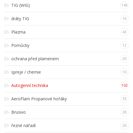
TIG (WIG)
145
dráty TIG
16
Plazma
43
Pomůcky
12
ochrana před plamenem
20
spreje / chemie
10
Autogenní technika
102
AeroFlam Propanové hořáky
33
Brusivo
28
řezné nářadí
26