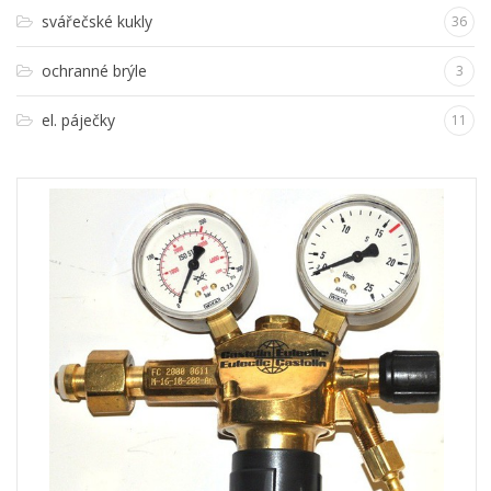
svářečské kukly
36
ochranné brýle
3
el. páječky
11