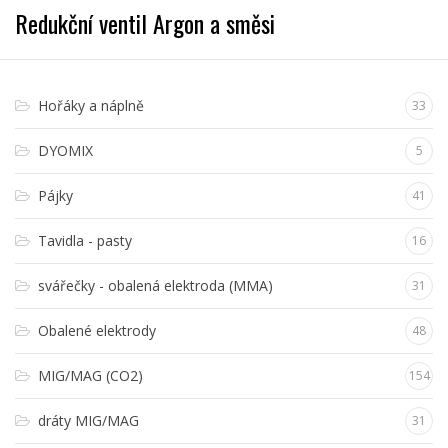
Redukční ventil Argon a směsi
Hořáky a náplně
33
DYOMIX
5
Pájky
41
Tavidla - pasty
16
svářečky - obalená elektroda (MMA)
31
Obalené elektrody
48
MIG/MAG (CO2)
154
dráty MIG/MAG
31