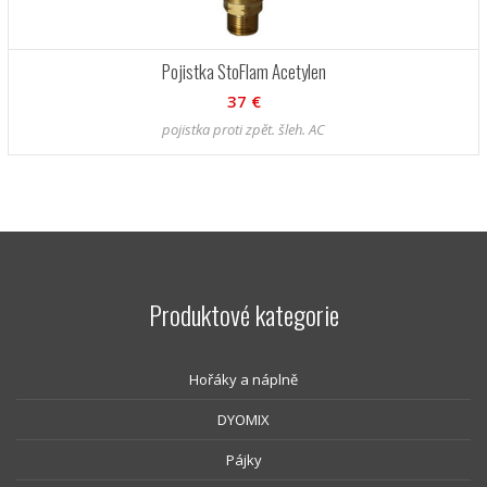
Pojistka StoFlam Acetylen
37 €
pojistka proti zpět. šleh. AC
Produktové kategorie
Hořáky a náplně
DYOMIX
Pájky