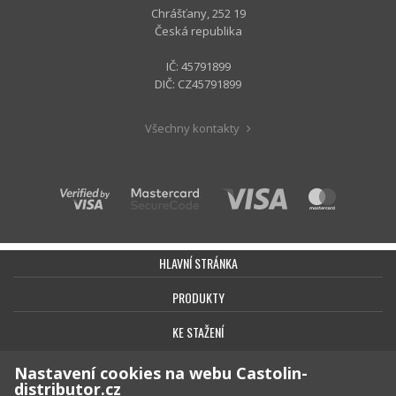
Chrášťany, 252 19
Česká republika
IČ: 45791899
DIČ: CZ45791899
Všechny kontakty
HLAVNÍ STRÁNKA
PRODUKTY
KE STAŽENÍ
BEZPEČNOST
Nastavení cookies na webu Castolin-
distributor.cz