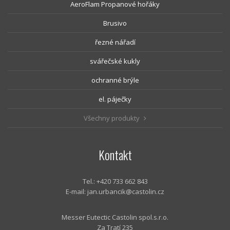
AeroFlam Propanové hořáky
Brusivo
řezné nářadí
svářečské kukly
ochranné brýle
el. páječky
Všechny produkty
Kontakt
Tel.: +420 733 662 843
E-mail:
jan.urbancik@castolin.cz
Messer Eutectic Castolin spol.s.r.o.
Za Tratí 235