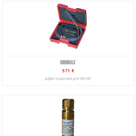
MINIMAX
571 €
pájecí souprava pro OX+AC