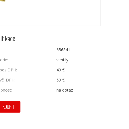
ifikace
656841
orie:
ventily
bez DPH:
49 €
vč. DPH:
59 €
pnost:
na dotaz
KOUPIT