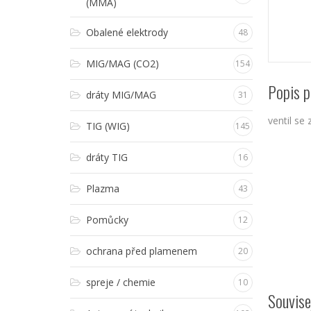
(MMA)
Obalené elektrody
48
MIG/MAG (CO2)
154
Popis p
dráty MIG/MAG
31
ventil s
TIG (WIG)
145
dráty TIG
16
Plazma
43
Pomůcky
12
ochrana před plamenem
20
spreje / chemie
10
Souvise