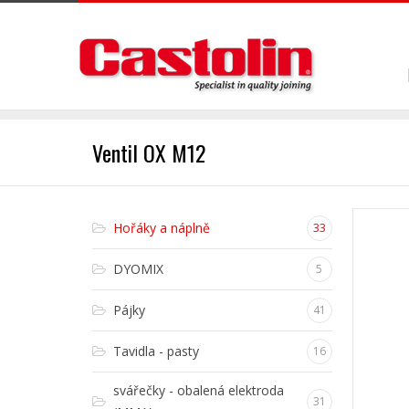
Ventil OX M12
Hořáky a náplně
33
DYOMIX
5
Pájky
41
Tavidla - pasty
16
svářečky - obalená elektroda
31