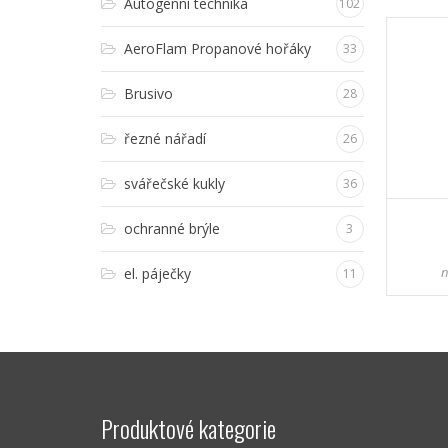
Autogenní technika
102
AeroFlam Propanové hořáky
33
Brusivo
28
řezné nářadí
26
svářečské kukly
36
ochranné brýle
3
n
el. páječky
11
Produktové kategorie