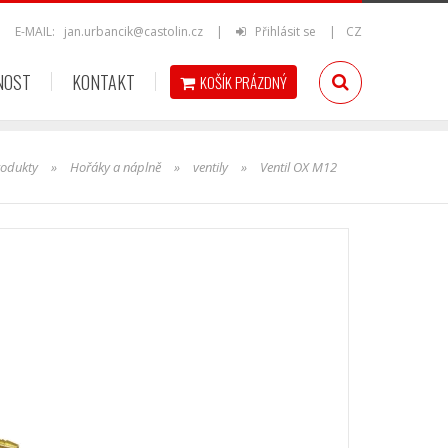
|
E-MAIL:
jan.urbancik@castolin.cz
|
Přihlásit se
|
CZ
NOST
KONTAKT
KOŠÍK
PRÁZDNÝ
rodukty
»
Hořáky a náplně
»
ventily
»
Ventil OX M12