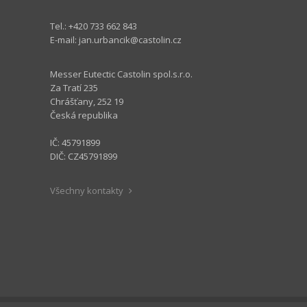
Tel.: +420 733 662 843
E-mail:
jan.urbancik@castolin.cz
Messer Eutectic Castolin spol.s.r.o.
Za Tratí 235
Chrášťany, 252 19
Česká republika
IČ: 45791899
DIČ: CZ45791899
Všechny kontakty