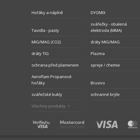
Hořáky a náplně
DYOMIX
svářečky - obalená
Tavidla - pasty
elektroda (MMA)
MIG/MAG (CO2)
dráty MIG/MAG
dráty TIG
Plazma
ochrana před plamenem
spreje / chemie
AeroFlam Propanové
hořáky
Brusivo
svářečské kukly
ochranné brýle
Všechny produkty