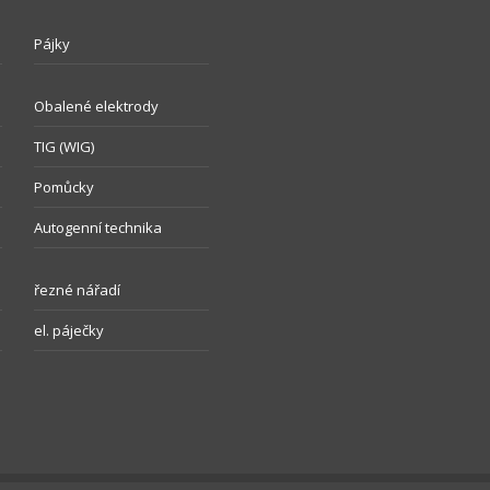
Pájky
Obalené elektrody
TIG (WIG)
Pomůcky
Autogenní technika
řezné nářadí
el. páječky