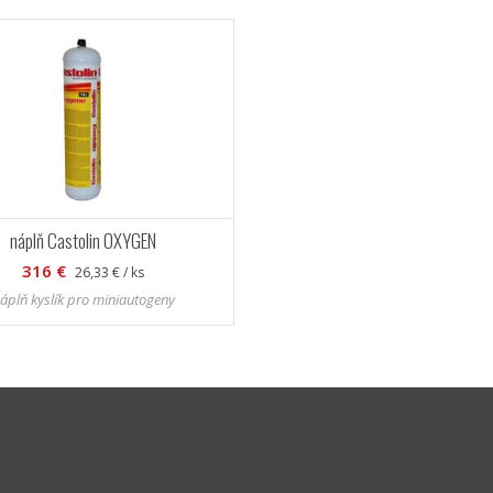
náplň Castolin OXYGEN
316 €
26,33 € / ks
áplň kyslík pro miniautogeny