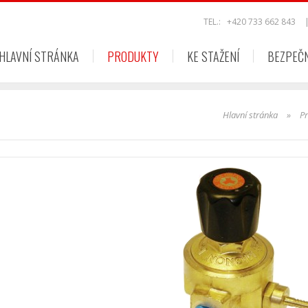
TEL.:
+420 733 662 843
HLAVNÍ STRÁNKA
PRODUKTY
KE STAŽENÍ
BEZPEČ
Hlavní stránka
»
P