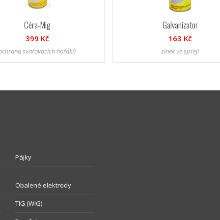
Céra-Mig
Galvanizator
399 Kč
163 Kč
ochrana svařovacích hořáků
zinek ve spreji
Pájky
Obalené elektrody
TIG (WIG)