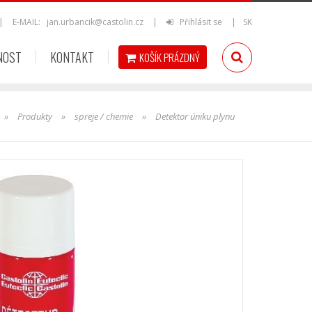
|
E-MAIL:
jan.urbancik@castolin.cz
|
Přihlásit se
|
SK
NOST
KONTAKT
KOŠÍK
PRÁZDNÝ
»
Produkty
»
spreje / chemie
»
Detektor úniku plynu