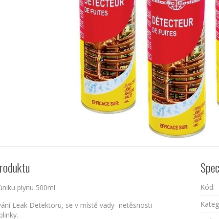
roduktu
Spec
Kód:
úniku plynu 500ml
Kateg
vání Leak Detektoru, se v místě vady- netěsnosti
blinky.