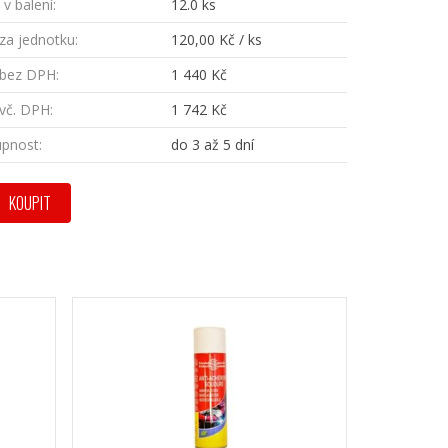
v balení:
12.0 ks
za jednotku:
120,00 Kč / ks
bez DPH:
1 440 Kč
vč. DPH:
1 742 Kč
pnost:
do 3 až 5 dní
KOUPIT