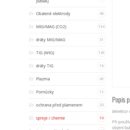
(MMA)
Obalené elektrody
48
MIG/MAG (CO2)
154
dráty MIG/MAG
31
TIG (WIG)
145
dráty TIG
16
Plazma
43
Pomůcky
12
Popis p
ochrana před plamenem
20
detektor 
spreje / chemie
10
Při použí
objení bu