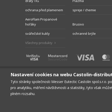
dráty TIG
Plazma
ochrana před plamenem
spreje / chemie
AeroFlam Propanové
hořáky
Brusivo
svářečské kukly
ochranné brýle
Všechny produkty
Nastavení cookies na webu Castolin-distribu
Tyto stránky společnosti Messer Eutectic Castolin spol.s.r.o. p
pro analytiku, měření návštěvnosti a statistiky, tyto však můž
HLAVNÍ STRÁNKA
PRODUKTY
KE STAŽENÍ
BEZPE
plném rozsahu.
© Copyright 2026, Messer Eutectic Castolin spol.s.r.o.