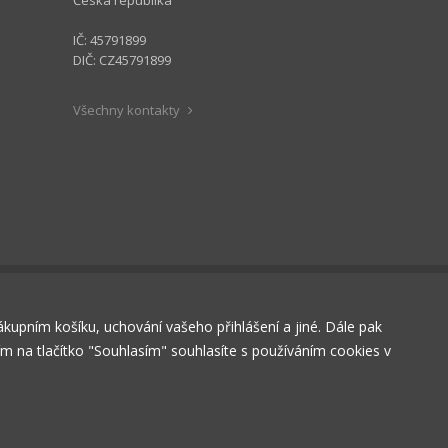
Česká republika
IČ: 45791899
DIČ: CZ45791899
Všechny kontakty
nákupním košíku, uchování vašeho přihlášení a jiné. Dále pak
tím na tlačítko "Souhlasím" souhlasíte s používáním cookies v
RÁZDNÝ