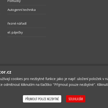
Pomůcky
Autogenní technika
řezné nářadí
el. páječky
tor.cz
oužívají cookies pro nezbytné funkce jako je např. uložení položek v 
ete odmítnout kliknutím na tlačítko "Přijmout pouze nezbytné". Kliknu
ČNOST
KONTAKT
OBCHODNÍ PODMÍNKY
SOUKROMÍ
KOŠÍK
P
PŘIJMOUT POUZE NEZBYTNÉ
SOUHLASÍM