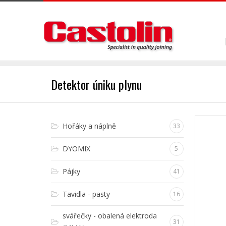
Detektor úniku plynu
Hořáky a náplně
33
DYOMIX
5
Pájky
41
Tavidla - pasty
16
svářečky - obalená elektroda
31