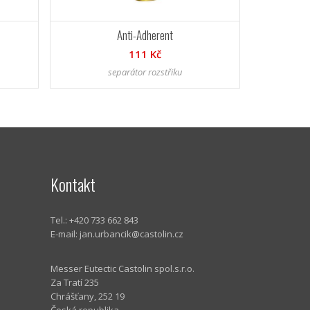
Anti-Adherent
111 Kč
separátor rozstřiku
Kontakt
Tel.: +420 733 662 843
E-mail:
jan.urbancik@castolin.cz
Messer Eutectic Castolin spol.s.r.o.
Za Tratí 235
Chrášťany, 252 19