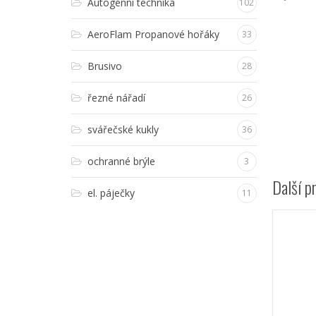
Autogenní technika
102
AeroFlam Propanové hořáky
33
Brusivo
28
řezné nářadí
26
svářečské kukly
36
ochranné brýle
3
Další p
el. páječky
11