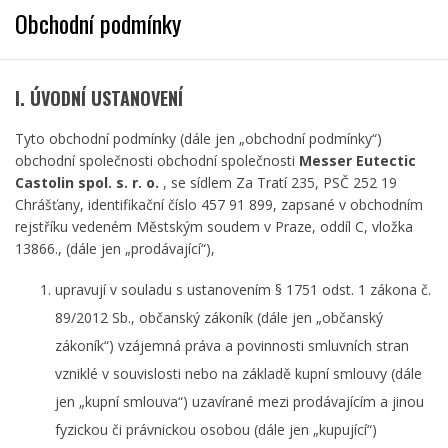
Obchodní podmínky
I. ÚVODNÍ USTANOVENÍ
Tyto obchodní podmínky (dále jen „obchodní podmínky“)
obchodní společnosti obchodní společnosti
Messer Eutectic
Castolin spol. s. r. o.
, se sídlem Za Tratí 235, PSČ 252 19
Chrášťany, identifikační číslo 457 91 899, zapsané v obchodním
rejstříku vedeném Městským soudem v Praze, oddíl C, vložka
13866., (dále jen „prodávající“),
upravují v souladu s ustanovením § 1751 odst. 1 zákona č.
89/2012 Sb., občanský zákoník (dále jen „občanský
zákoník“) vzájemná práva a povinnosti smluvních stran
vzniklé v souvislosti nebo na základě kupní smlouvy (dále
jen „kupní smlouva“) uzavírané mezi prodávajícím a jinou
fyzickou či právnickou osobou (dále jen „kupující“)