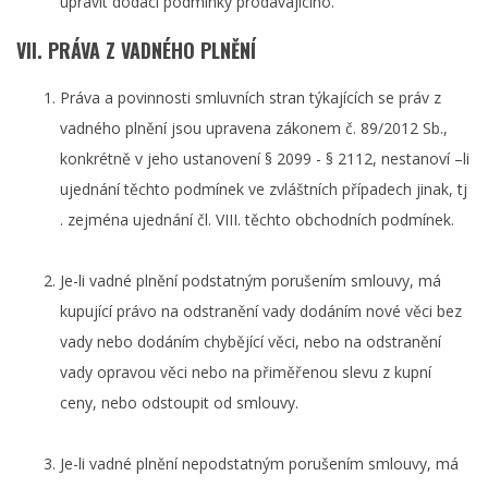
upravit dodací podmínky prodávajícího.
VII. PRÁVA Z VADNÉHO PLNĚNÍ
Práva a povinnosti smluvních stran týkajících se práv z
vadného plnění jsou upravena zákonem č. 89/2012 Sb.,
konkrétně v jeho ustanovení § 2099 - § 2112, nestanoví –li
ujednání těchto podmínek ve zvláštních případech jinak, tj
. zejména ujednání čl. VIII. těchto obchodních podmínek.
Je-li vadné plnění podstatným porušením smlouvy, má
kupující právo na odstranění vady dodáním nové věci bez
vady nebo dodáním chybějící věci, nebo na odstranění
vady opravou věci nebo na přiměřenou slevu z kupní
ceny, nebo odstoupit od smlouvy.
Je-li vadné plnění nepodstatným porušením smlouvy, má