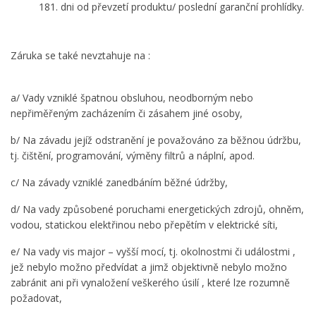
181. dni od převzetí produktu/ poslední garanční prohlídky.
Záruka se také nevztahuje na :
a/ Vady vzniklé špatnou obsluhou, neodborným nebo
nepřiměřeným zacházením či zásahem jiné osoby,
b/ Na závadu jejíž odstranění je považováno za běžnou údržbu,
tj. čištění, programování, výměny filtrů a náplní, apod.
c/ Na závady vzniklé zanedbáním běžné údržby,
d/ Na vady způsobené poruchami energetických zdrojů, ohněm,
vodou, statickou elektřinou nebo přepětím v elektrické síti,
e/ Na vady vis major – vyšší mocí, tj. okolnostmi či událostmi ,
jež nebylo možno předvídat a jimž objektivně nebylo možno
zabránit ani při vynaložení veškerého úsilí , které lze rozumně
požadovat,