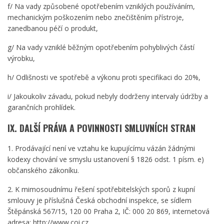
f/ Na vady způsobené opotřebením vzniklých používáním,
mechanickým poškozením nebo znečištěním přístroje,
zanedbanou péčí o produkt,
g/ Na vady vzniklé běžným opotřebením pohyblivých částí
výrobku,
h/ Odlišnosti ve spotřebě a výkonu proti specifikaci do 20%,
i/ Jakoukoliv závadu, pokud nebyly dodrženy intervaly údržby a
garančních prohlídek.
IX. DALŠÍ PRÁVA A POVINNOSTI SMLUVNÍCH STRAN
1. Prodávající není ve vztahu ke kupujícímu vázán žádnými
kodexy chování ve smyslu ustanovení § 1826 odst. 1 písm. e)
občanského zákoníku.
2. K mimosoudnímu řešení spotřebitelských sporů z kupní
smlouvy je příslušná Česká obchodní inspekce, se sídlem
Štěpánská 567/15, 120 00 Praha 2, IČ: 000 20 869, internetová
adresa: http://www.coi.cz.