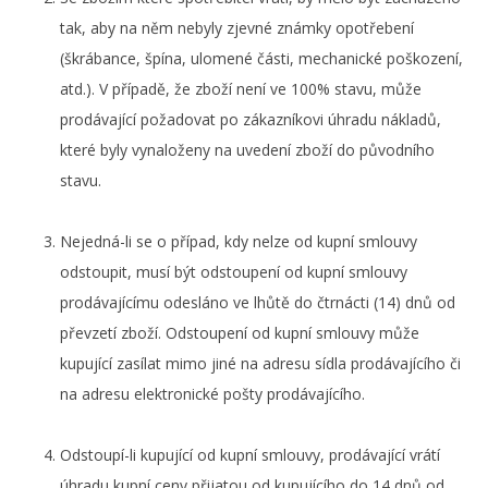
tak, aby na něm nebyly zjevné známky opotřebení
(škrábance, špína, ulomené části, mechanické poškození,
atd.). V případě, že zboží není ve 100% stavu, může
prodávající požadovat po zákazníkovi úhradu nákladů,
které byly vynaloženy na uvedení zboží do původního
stavu.
Nejedná-li se o případ, kdy nelze od kupní smlouvy
odstoupit, musí být odstoupení od kupní smlouvy
prodávajícímu odesláno ve lhůtě do čtrnácti (14) dnů od
převzetí zboží. Odstoupení od kupní smlouvy může
kupující zasílat mimo jiné na adresu sídla prodávajícího či
na adresu elektronické pošty prodávajícího.
Odstoupí-li kupující od kupní smlouvy, prodávající vrátí
úhradu kupní ceny přijatou od kupujícího do 14 dnů od