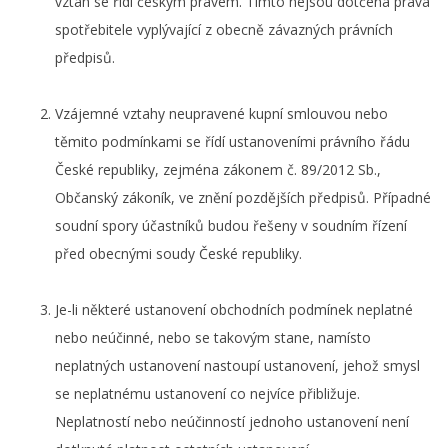
vztah se řídí českým právem. Tímto nejsou dotčena práva
spotřebitele vyplývající z obecně závazných právních
předpisů.
Vzájemné vztahy neupravené kupní smlouvou nebo
těmito podmínkami se řídí ustanoveními právního řádu
České republiky, zejména zákonem č. 89/2012 Sb.,
Občanský zákoník, ve znění pozdějších předpisů. Případné
soudní spory účastníků budou řešeny v soudním řízení
před obecnými soudy České republiky.
Je-li některé ustanovení obchodních podmínek neplatné
nebo neúčinné, nebo se takovým stane, namísto
neplatných ustanovení nastoupí ustanovení, jehož smysl
se neplatnému ustanovení co nejvíce přibližuje.
Neplatností nebo neúčinností jednoho ustanovení není