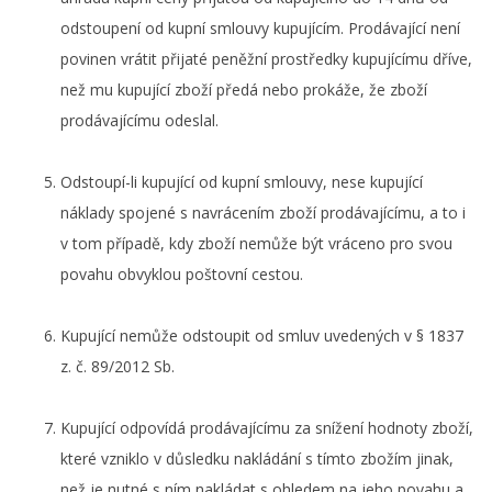
odstoupení od kupní smlouvy kupujícím. Prodávající není
povinen vrátit přijaté peněžní prostředky kupujícímu dříve,
než mu kupující zboží předá nebo prokáže, že zboží
prodávajícímu odeslal.
Odstoupí-li kupující od kupní smlouvy, nese kupující
náklady spojené s navrácením zboží prodávajícímu, a to i
v tom případě, kdy zboží nemůže být vráceno pro svou
povahu obvyklou poštovní cestou.
Kupující nemůže odstoupit od smluv uvedených v § 1837
z. č. 89/2012 Sb.
Kupující odpovídá prodávajícímu za snížení hodnoty zboží,
které vzniklo v důsledku nakládání s tímto zbožím jinak,
než je nutné s ním nakládat s ohledem na jeho povahu a