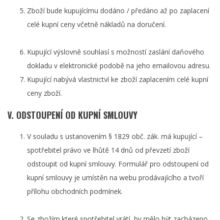
Zboží bude kupujícímu dodáno / předáno až po zaplacení
celé kupní ceny včetně nákladů na doručení.
Kupující výslovně souhlasí s možností zaslání daňového
dokladu v elektronické podobě na jeho emailovou adresu.
Kupující nabývá vlastnictví ke zboží zaplacením celé kupní
ceny zboží.
V. ODSTOUPENÍ OD KUPNÍ SMLOUVY
V souladu s ustanovením § 1829 obč. zák. má kupující –
spotřebitel právo ve lhůtě 14 dnů od převzetí zboží
odstoupit od kupní smlouvy. Formulář pro odstoupení od
kupní smlouvy je umístěn na webu prodávajícího a tvoří
přílohu obchodních podmínek.
Se zbožím které spotřebitel vrátí, by mělo být zacházeno