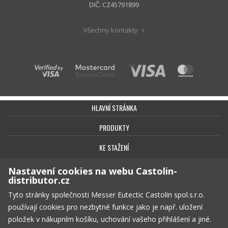
DIČ: CZ45791899
Všechny kontakty
HLAVNÍ STRÁNKA
PRODUKTY
KE STAŽENÍ
BEZPEČNOST
Nastavení cookies na webu Castolin-
distributor.cz
KONTAKT
Tyto stránky společnosti Messer Eutectic Castolin spol.s.r.o.
OBCHODNÍ PODMÍNKY
používají cookies pro nezbytné funkce jako je např. uložení
položek v nákupním košíku, uchování vašeho přihlášení a jiné.
SOUKROMÍ