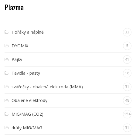
Plazma
Hořáky a náplně
33
DYOMIX
5
Pájky
41
Tavidla - pasty
16
svářečky - obalená elektroda (MMA)
31
Obalené elektrody
48
MIG/MAG (CO2)
154
dráty MIG/MAG
31