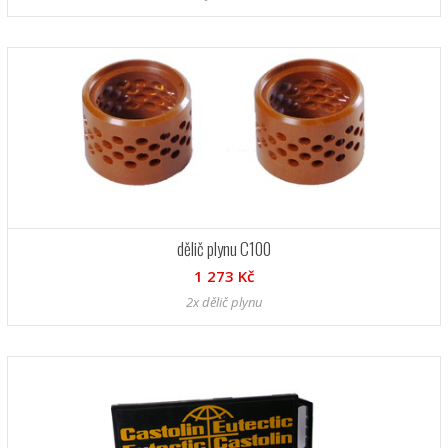
dělič plynu C100
1 273 Kč
2x dělič plynu