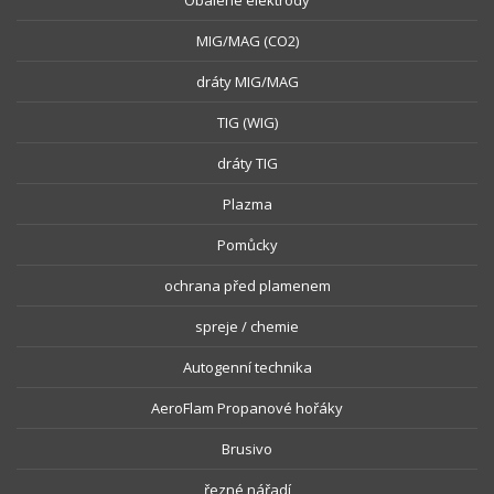
Obalené elektrody
MIG/MAG (CO2)
dráty MIG/MAG
TIG (WIG)
dráty TIG
Plazma
Pomůcky
ochrana před plamenem
spreje / chemie
Autogenní technika
AeroFlam Propanové hořáky
Brusivo
řezné nářadí