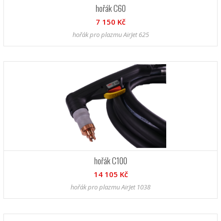
hořák C60
7 150 Kč
hořák pro plazmu AirJet 625
hořák C100
14 105 Kč
hořák pro plazmu AirJet 1038