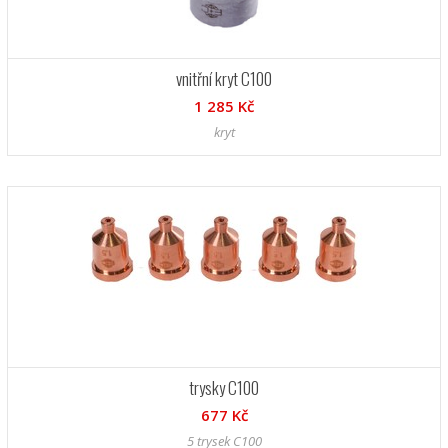
vnitřní kryt C100
1 285 Kč
kryt
trysky C100
677 Kč
5 trysek C100