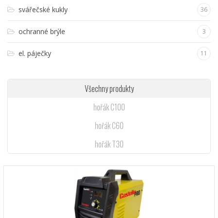
svářečské kukly
36
ochranné brýle
3
el. páječky
11
Všechny produkty
hořák C100
hořák C60
hořák T30