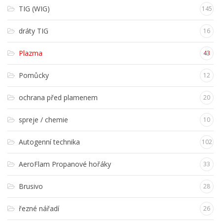
TIG (WIG)
145
dráty TIG
16
Plazma
43
Pomůcky
12
ochrana před plamenem
20
spreje / chemie
10
Autogenní technika
102
AeroFlam Propanové hořáky
33
Brusivo
28
řezné nářadí
26