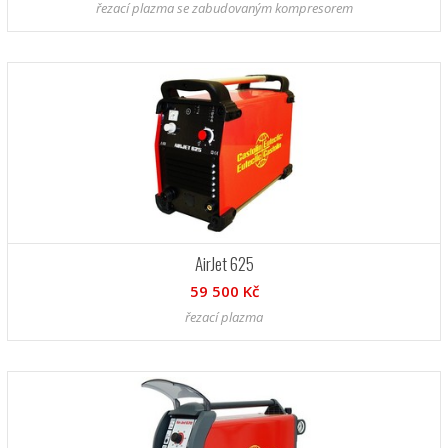
řezací plazma se zabudovaným kompresorem
AirJet 625
59 500 Kč
řezací plazma