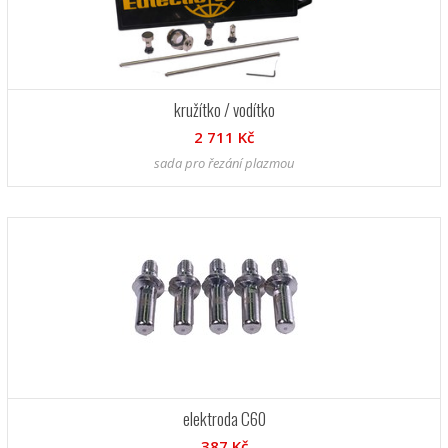
kružítko / vodítko
2 711 Kč
sada pro řezání plazmou
elektroda C60
387 Kč