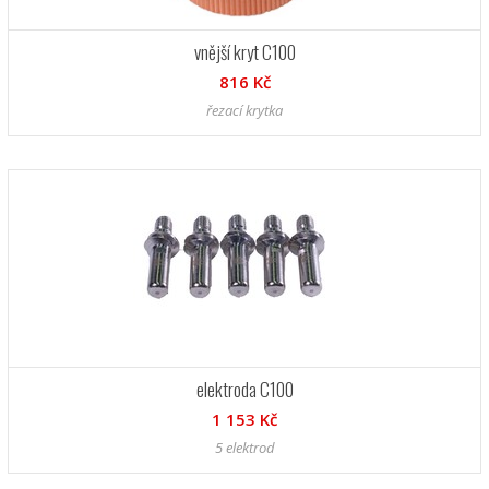
vnější kryt C100
816 Kč
řezací krytka
elektroda C100
1 153 Kč
5 elektrod