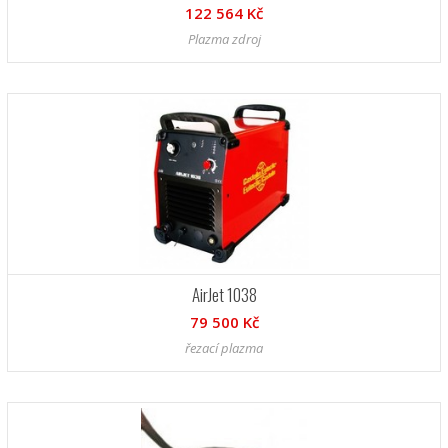
122 564 Kč
Plazma zdroj
AirJet 1038
79 500 Kč
řezací plazma