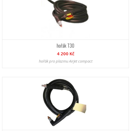
hořák T30
4 200 Kč
hořák pro plazmu AirJet compact