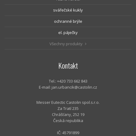
svářečské kukly
ochranné brýle
el. páječky
Všechny produkty
Kontakt
Tel.: +420 733 662 843
E-mail:
jan.urbancik@castolin.cz
Messer Eutectic Castolin spol.s.r.o.
Za Tratí 235
Chrášťany, 252 19
Česká republika
IČ: 45791899