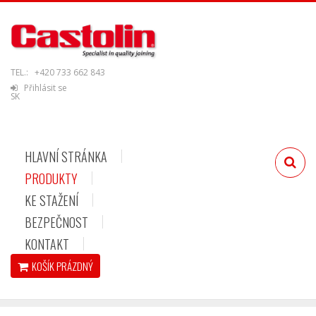
TEL.:
+420 733 662 843
Přihlásit se
SK
HLAVNÍ STRÁNKA
PRODUKTY
KE STAŽENÍ
BEZPEČNOST
KONTAKT
KOŠÍK
PRÁZDNÝ