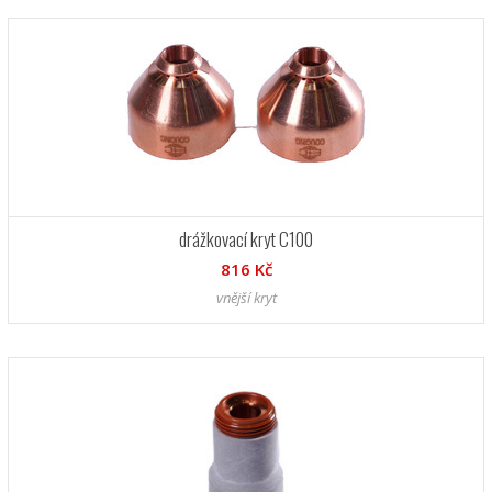
drážkovací kryt C100
816 Kč
vnější kryt