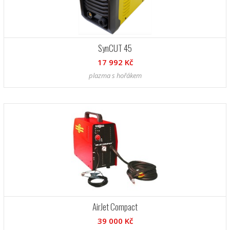
SynCUT 45
17 992 Kč
plazma s hořákem
AirJet Compact
39 000 Kč