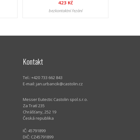
423 Kč
bezkontaktní řezání
Kontakt
Tel.: +420 733 662 843
E-mail:
jan.urbancik@castolin.cz
Messer Eutectic Castolin spol.s.r.o.
Za Tratí 235
Chrášťany, 252 19
Česká republika
IČ: 45791899
DIČ: CZ45791899