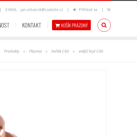
|
E-MAIL:
jan.urbancik@castolin.cz
|
Přihlásit se
|
SK
NOST
KONTAKT
KOŠÍK
PRÁZDNÝ
»
Produkty
»
Plazma
»
hořák C60
»
vnější kryt C60