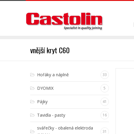
vnější kryt C60
Hořáky a náplně
33
DYOMIX
5
Pájky
41
Tavidla - pasty
16
svářečky - obalená elektroda
31