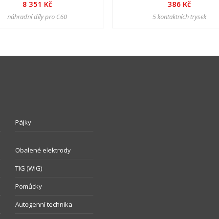
8 351 Kč
386 Kč
náhradní díly pro C60
5 kontaktních trysek
Pájky
Obalené elektrody
TIG (WIG)
Pomůcky
Autogenní technika