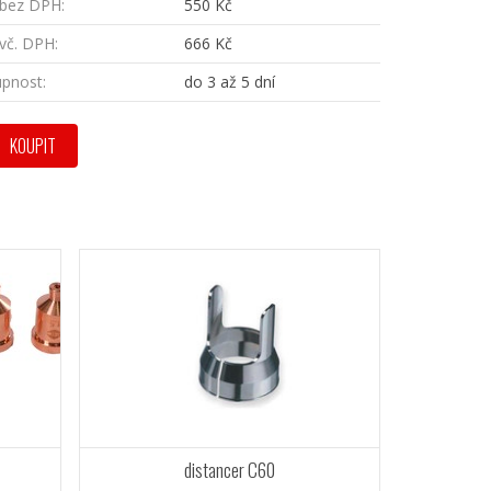
bez DPH:
550 Kč
vč. DPH:
666 Kč
pnost:
do 3 až 5 dní
KOUPIT
distancer C60