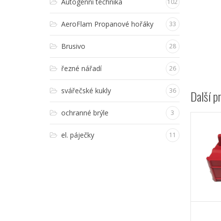
Autogenní technika
102
AeroFlam Propanové hořáky
33
Brusivo
28
řezné nářadí
26
svářečské kukly
36
Další p
ochranné brýle
3
el. páječky
11