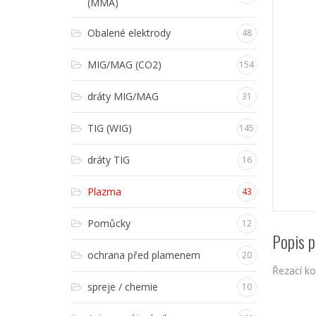
(MMA)
Obalené elektrody
48
MIG/MAG (CO2)
154
dráty MIG/MAG
31
TIG (WIG)
145
dráty TIG
16
Plazma
43
Pomůcky
12
Popis p
ochrana před plamenem
20
Řezací ko
spreje / chemie
10