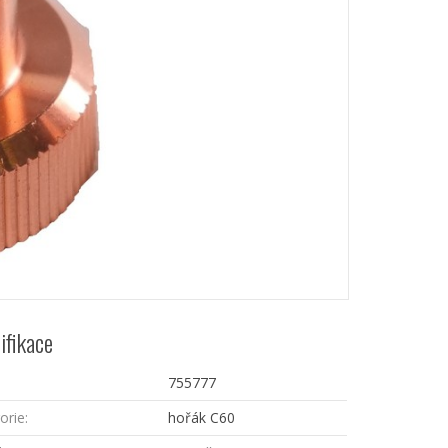
ifikace
755777
orie:
hořák C60