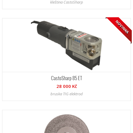
kleština CastoSharp
NOVINKA
CastoSharp 85 ET
28 000 Kč
bruska TIG elektrod