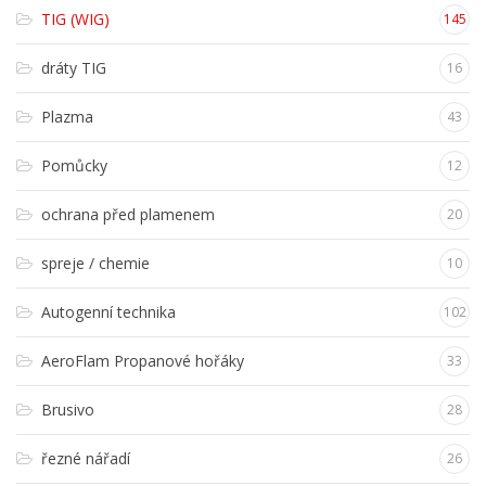
TIG (WIG)
145
dráty TIG
16
Plazma
43
Pomůcky
12
ochrana před plamenem
20
spreje / chemie
10
Autogenní technika
102
AeroFlam Propanové hořáky
33
Brusivo
28
řezné nářadí
26