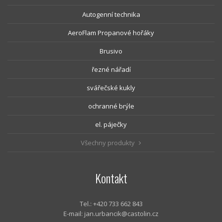
Autogenní technika
AeroFlam Propanové hořáky
Brusivo
řezné nářadí
svářečské kukly
ochranné brýle
el. páječky
Všechny produkty
Kontakt
Tel.: +420 733 662 843
E-mail:
jan.urbancik@castolin.cz