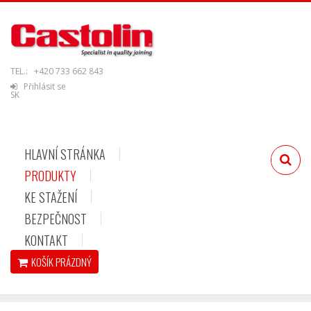
TEL.:
+420 733 662 843
Přihlásit se
SK
HLAVNÍ STRÁNKA
PRODUKTY
KE STAŽENÍ
BEZPEČNOST
KONTAKT
KOŠÍK
PRÁZDNÝ