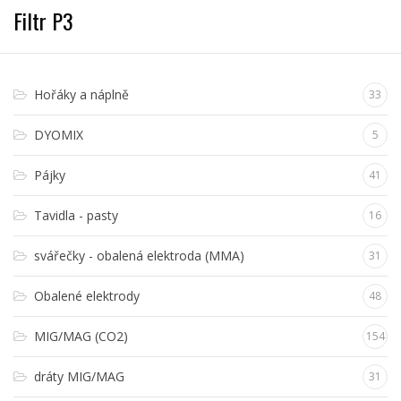
Filtr P3
Hořáky a náplně
33
DYOMIX
5
Pájky
41
Tavidla - pasty
16
svářečky - obalená elektroda (MMA)
31
Obalené elektrody
48
MIG/MAG (CO2)
154
dráty MIG/MAG
31