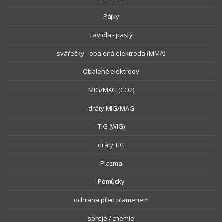
Pájky
Tavidla - pasty
svářečky - obalená elektroda (MMA)
Obalené elektrody
MIG/MAG (CO2)
dráty MIG/MAG
TIG (WIG)
dráty TIG
Plazma
Pomůcky
ochrana před plamenem
spreje / chemie