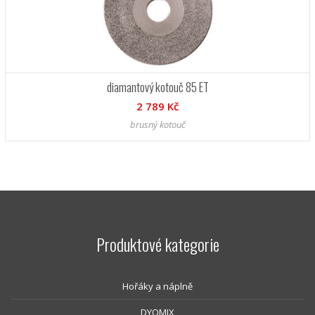
diamantový kotouč 85 ET
2 789 Kč
brusný kotouč
Produktové kategorie
Hořáky a náplně
DYOMIX