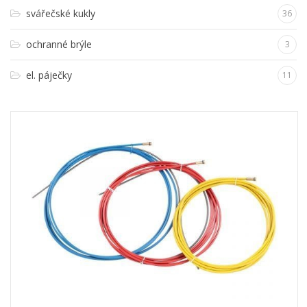
svářečské kukly
36
ochranné brýle
3
el. páječky
11