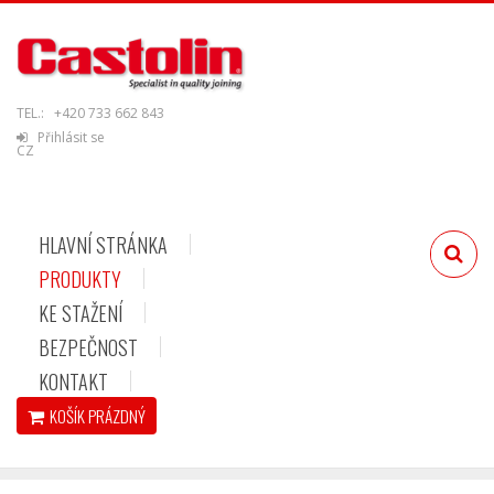
TEL.:
+420 733 662 843
Přihlásit se
CZ
HLAVNÍ STRÁNKA
PRODUKTY
KE STAŽENÍ
BEZPEČNOST
KONTAKT
KOŠÍK
PRÁZDNÝ