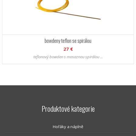
bowdeny teflon se spirálou
27 €
teflonový bowden s mosaznou spirálou ...
Produktové kategorie
Hořáky a náplně