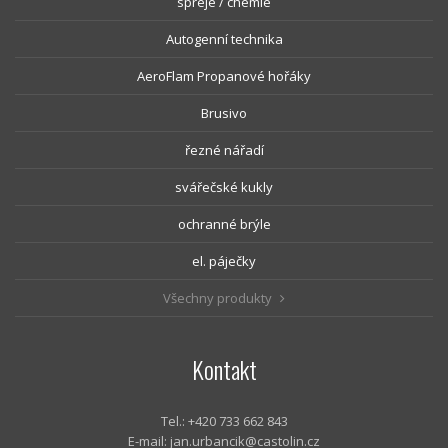
spreje / chemie
Autogenní technika
AeroFlam Propanové hořáky
Brusivo
řezné nářadí
svářečské kukly
ochranné brýle
el. páječky
Všechny produkty
Kontakt
Tel.: +420 733 662 843
E-mail:
jan.urbancik@castolin.cz