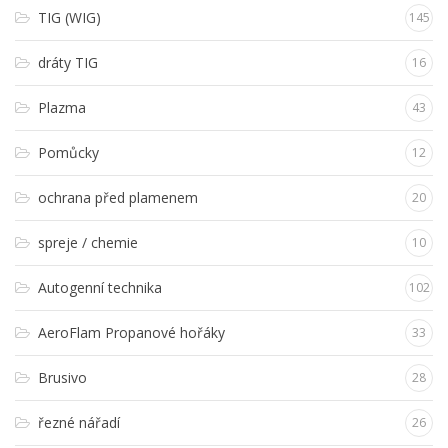
TIG (WIG)
145
dráty TIG
16
Plazma
43
Pomůcky
12
ochrana před plamenem
20
spreje / chemie
10
Autogenní technika
102
AeroFlam Propanové hořáky
33
Brusivo
28
řezné nářadí
26