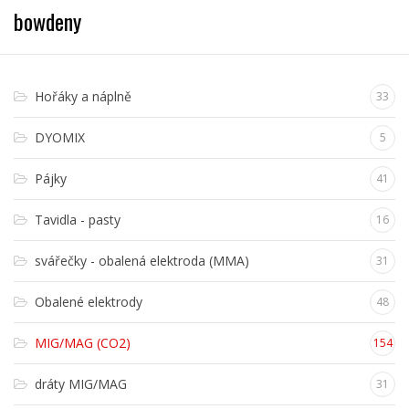
bowdeny
Hořáky a náplně
33
DYOMIX
5
Pájky
41
Tavidla - pasty
16
svářečky - obalená elektroda (MMA)
31
Obalené elektrody
48
MIG/MAG (CO2)
154
dráty MIG/MAG
31