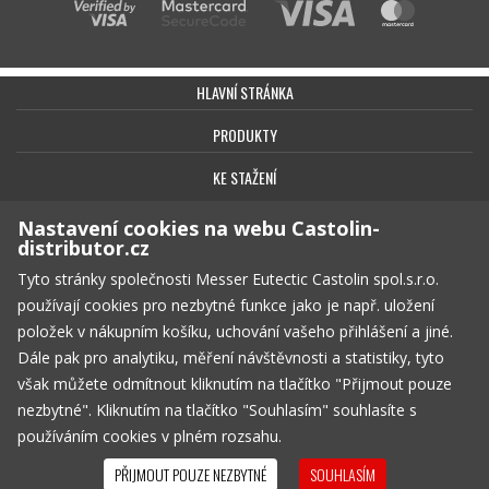
HLAVNÍ STRÁNKA
PRODUKTY
KE STAŽENÍ
BEZPEČNOST
Nastavení cookies na webu Castolin-
distributor.cz
KONTAKT
Tyto stránky společnosti Messer Eutectic Castolin spol.s.r.o.
OBCHODNÍ PODMÍNKY
používají cookies pro nezbytné funkce jako je např. uložení
položek v nákupním košíku, uchování vašeho přihlášení a jiné.
SOUKROMÍ
Dále pak pro analytiku, měření návštěvnosti a statistiky, tyto
však můžete odmítnout kliknutím na tlačítko "Přijmout pouze
KOŠÍK
PRÁZDNÝ
nezbytné". Kliknutím na tlačítko "Souhlasím" souhlasíte s
© Copyright 2026, Messer Eutectic Castolin spol.s.r.o.
používáním cookies v plném rozsahu.
PŘIJMOUT POUZE NEZBYTNÉ
SOUHLASÍM