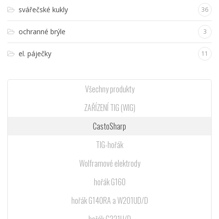
svářečské kukly
36
ochranné brýle
3
el. páječky
11
Všechny produkty
ZAŘÍZENÍ TIG (WIG)
CastoSharp
TIG-hořák
Wolframové elektrody
hořák G160
hořák G140RA a W201UD/D