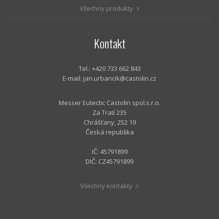
Všechny produkty
Kontakt
Tel.: +420 733 662 843
E-mail:
jan.urbancik@castolin.cz
Messer Eutectic Castolin spol.s.r.o.
Za Tratí 235
Chrášťany, 252 19
Česká republika
IČ: 45791899
DIČ: CZ45791899
Všechny kontakty