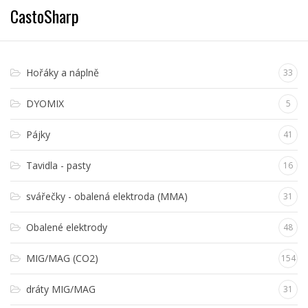
CastoSharp
Hořáky a náplně
33
DYOMIX
5
Pájky
41
Tavidla - pasty
16
svářečky - obalená elektroda (MMA)
31
Obalené elektrody
48
MIG/MAG (CO2)
154
dráty MIG/MAG
31