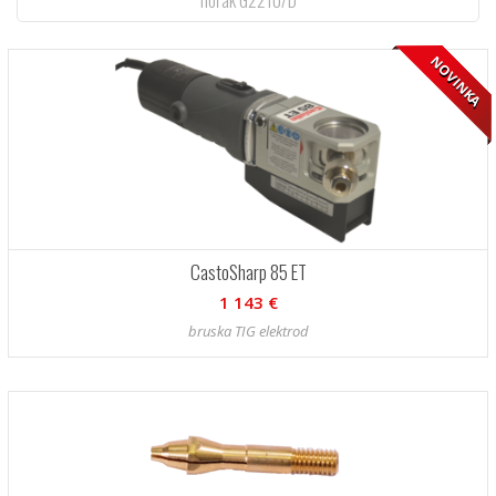
hořák G221U/D
NOVINKA
CastoSharp 85 ET
1 143 €
bruska TIG elektrod