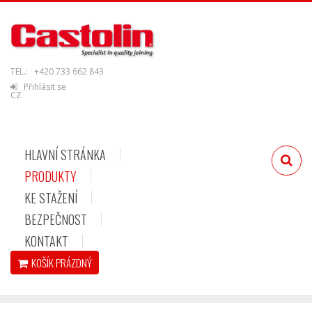
TEL.:
+420 733 662 843
Přihlásit se
CZ
HLAVNÍ STRÁNKA
PRODUKTY
KE STAŽENÍ
BEZPEČNOST
KONTAKT
KOŠÍK
PRÁZDNÝ