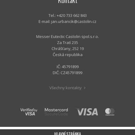
Tel.: +420 733 662 843
E-mail:
jan.urbancik@castolin.cz
Messer Eutectic Castolin spol.s.r.o.
Za Tratí 235
Chrášťany, 252 19
Česká republika
IČ: 45791899
DIČ: CZ45791899
Všechny kontakty
HLAVNÍ STRÁNKA