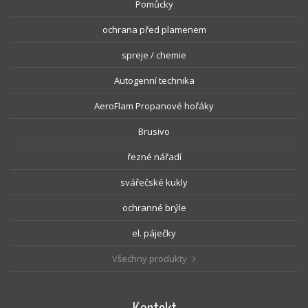
Pomůcky
ochrana před plamenem
spreje / chemie
Autogenní technika
AeroFlam Propanové hořáky
Brusivo
řezné nářadí
svářečské kukly
ochranné brýle
el. páječky
Všechny produkty
Kontakt