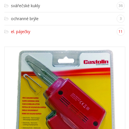
svářečské kukly
36
ochranné brýle
3
el. páječky
11