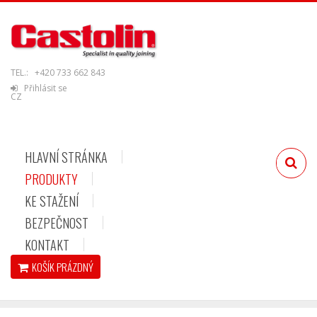
TEL.:
+420 733 662 843
Přihlásit se
CZ
HLAVNÍ STRÁNKA
PRODUKTY
KE STAŽENÍ
BEZPEČNOST
KONTAKT
KOŠÍK
PRÁZDNÝ