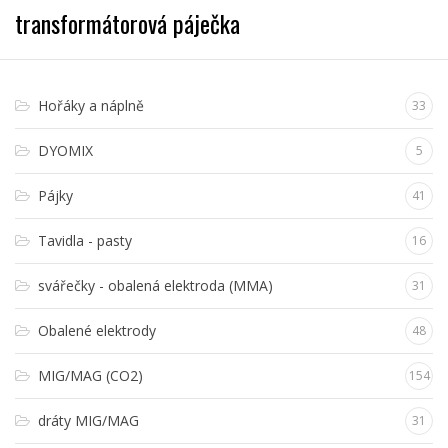
transformátorová páječka
Hořáky a náplně
33
DYOMIX
5
Pájky
41
Tavidla - pasty
16
svářečky - obalená elektroda (MMA)
31
Obalené elektrody
48
MIG/MAG (CO2)
154
dráty MIG/MAG
31