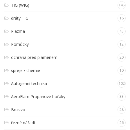
TIG (WIG)
145
dráty TIG
16
Plazma
43
Pomůcky
12
ochrana před plamenem
20
spreje / chemie
10
Autogenní technika
102
AeroFlam Propanové hořáky
33
Brusivo
28
řezné nářadí
26