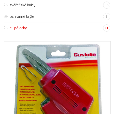
svářečské kukly
36
ochranné brýle
3
el. páječky
11