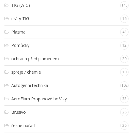
TIG (WIG)
145
dráty TIG
16
Plazma
43
Pomůcky
12
ochrana před plamenem
20
spreje / chemie
10
Autogenní technika
102
AeroFlam Propanové hořáky
33
Brusivo
28
řezné nářadí
26