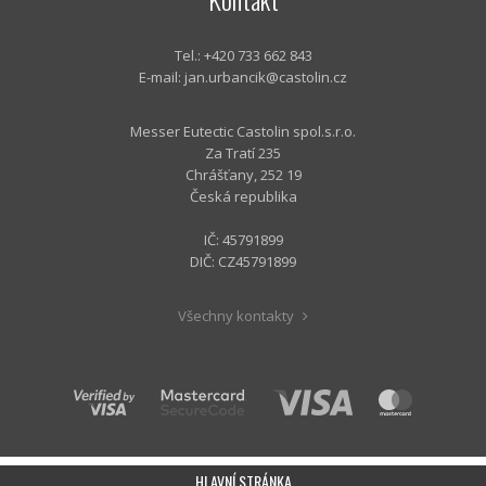
Tel.: +420 733 662 843
E-mail:
jan.urbancik@castolin.cz
Messer Eutectic Castolin spol.s.r.o.
Za Tratí 235
Chrášťany, 252 19
Česká republika
IČ: 45791899
DIČ: CZ45791899
Všechny kontakty
HLAVNÍ STRÁNKA