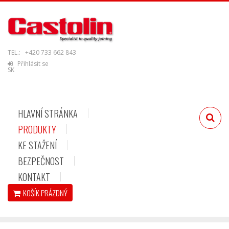
TEL.:
+420 733 662 843
Přihlásit se
SK
HLAVNÍ STRÁNKA
PRODUKTY
KE STAŽENÍ
BEZPEČNOST
KONTAKT
KOŠÍK
PRÁZDNÝ