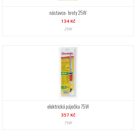
nástavce- hroty 25W
134 Kč
25W
elektrická páječka 75W
357 Kč
75W