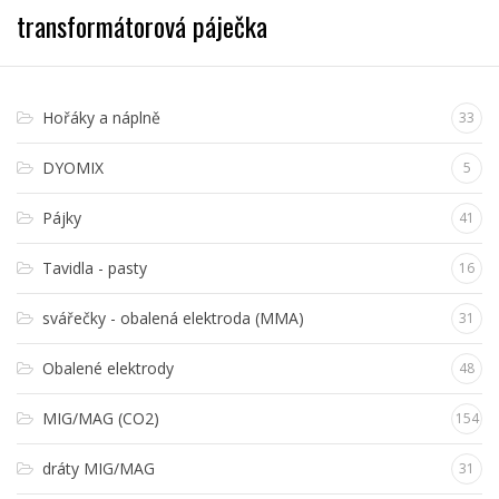
transformátorová páječka
Hořáky a náplně
33
DYOMIX
5
Pájky
41
Tavidla - pasty
16
svářečky - obalená elektroda (MMA)
31
Obalené elektrody
48
MIG/MAG (CO2)
154
dráty MIG/MAG
31