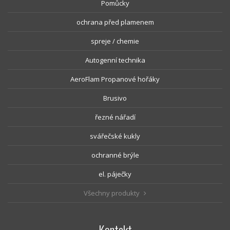
Pomůcky
ochrana před plamenem
spreje / chemie
Autogenní technika
AeroFlam Propanové hořáky
Brusivo
řezné nářadí
svářečské kukly
ochranné brýle
el. páječky
Všechny produkty
Kontakt