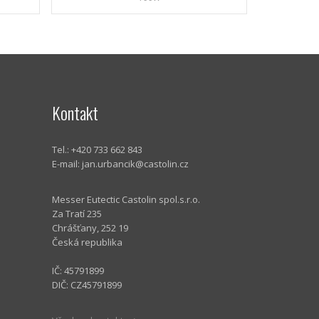
Kontakt
Tel.: +420 733 662 843
E-mail:
jan.urbancik@castolin.cz
Messer Eutectic Castolin spol.s.r.o.
Za Tratí 235
Chrášťany, 252 19
Česká republika
IČ: 45791899
DIČ: CZ45791899