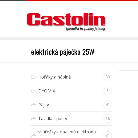
elektrická páječka 25W
Hořáky a náplně
33
DYOMIX
5
Pájky
41
Tavidla - pasty
16
svářečky - obalená elektroda
31