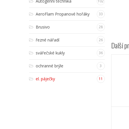
Autogenní technika
102
AeroFlam Propanové hořáky
33
Brusivo
28
řezné nářadí
26
Další p
svářečské kukly
36
ochranné brýle
3
el. páječky
11