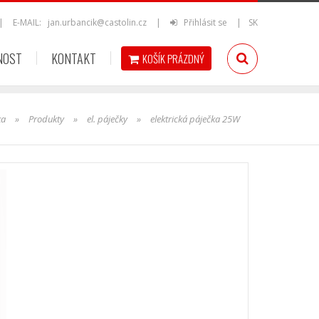
|
E-MAIL:
jan.urbancik@castolin.cz
|
Přihlásit se
|
SK
NOST
KONTAKT
KOŠÍK
PRÁZDNÝ
ka
»
Produkty
»
el. páječky
»
elektrická páječka 25W