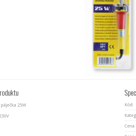
roduktu
Spec
Kód:
á páječka 25W
Kateg
 230V
Cena 