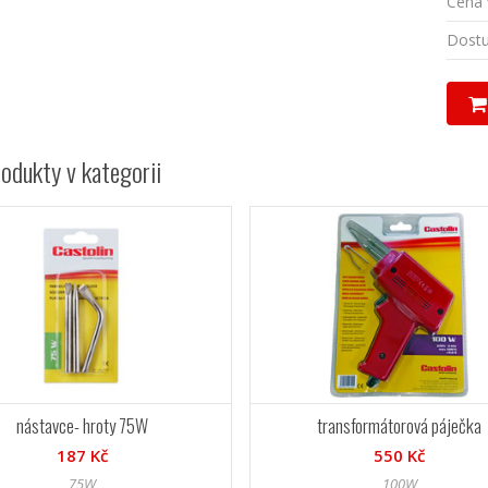
Cena 
Dostu
rodukty v kategorii
nástavce- hroty 75W
transformátorová páječka
187 Kč
550 Kč
75W
100W