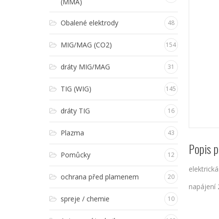
(MMA)
Obalené elektrody
48
MIG/MAG (CO2)
154
dráty MIG/MAG
31
TIG (WIG)
145
dráty TIG
16
Plazma
43
Popis p
Pomůcky
12
elektrick
ochrana před plamenem
20
napájení
spreje / chemie
10