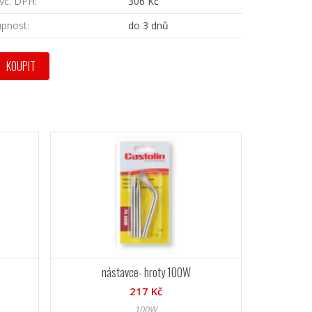
vč. DPH:
306 Kč
pnost:
do 3 dnů
KOUPIT
nástavce- hroty 100W
217 Kč
100W