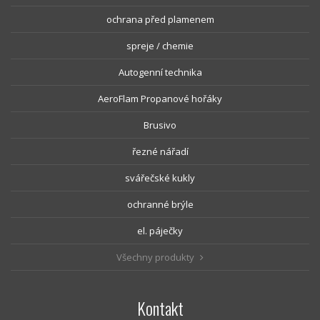
ochrana před plamenem
spreje / chemie
Autogenní technika
AeroFlam Propanové hořáky
Brusivo
řezné nářadí
svářečské kukly
ochranné brýle
el. páječky
Všechny produkty
Kontakt