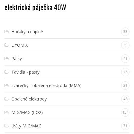
elektrická páječka 40W
Hořáky a náplně
33
DYOMIX
5
Pájky
41
Tavidla - pasty
16
svářečky - obalená elektroda (MMA)
31
Obalené elektrody
48
MIG/MAG (CO2)
154
dráty MIG/MAG
31