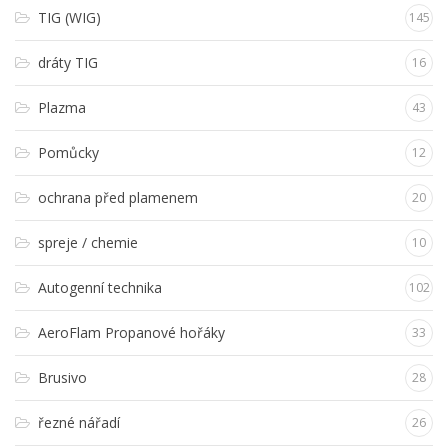
TIG (WIG)
145
dráty TIG
16
Plazma
43
Pomůcky
12
ochrana před plamenem
20
spreje / chemie
10
Autogenní technika
102
AeroFlam Propanové hořáky
33
Brusivo
28
řezné nářadí
26