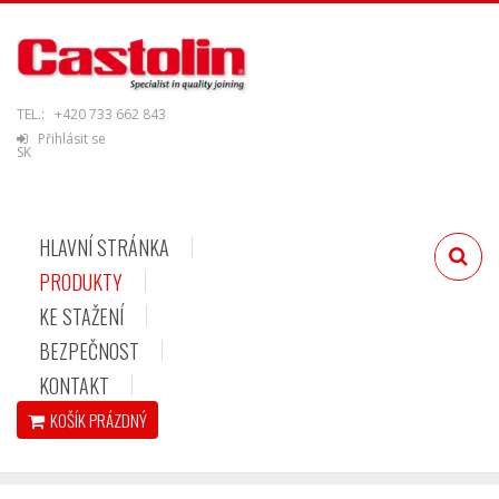
TEL.:
+420 733 662 843
Přihlásit se
SK
HLAVNÍ STRÁNKA
PRODUKTY
KE STAŽENÍ
BEZPEČNOST
KONTAKT
KOŠÍK
PRÁZDNÝ