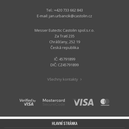
Tel.: +420 733 662 843
E-mail:
jan.urbancik@castolin.cz
Messer Eutectic Castolin spol.s.r.o.
Za Tratí 235
Chrášťany, 252 19
Česká republika
IČ: 45791899
DIČ: CZ45791899
Všechny kontakty
HLAVNÍ STRÁNKA