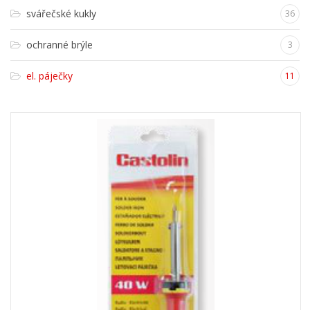
svářečské kukly
36
ochranné brýle
3
el. páječky
11