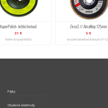
XuperPolish- leštící kotouč
Zirco2 // AbraMop 125mm
31 €
5 €
Polier-brusný/leštící
brusné lamelové kotouče D=1
Pájky
Obalené elektrody