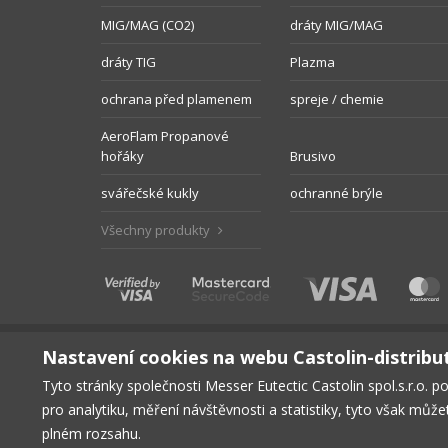
MIG/MAG (CO2)
dráty MIG/MAG
dráty TIG
Plazma
ochrana před plamenem
spreje / chemie
AeroFlam Propanové
hořáky
Brusivo
svářečské kukly
ochranné brýle
Všechny produkty
Nastavení cookies na webu Castolin-distribu
Tyto stránky společnosti Messer Eutectic Castolin spol.s.r.o. p
pro analytiku, měření návštěvnosti a statistiky, tyto však můž
HLAVNÍ STRÁNKA
PRODUKTY
KE STAŽENÍ
BEZPE
plném rozsahu.