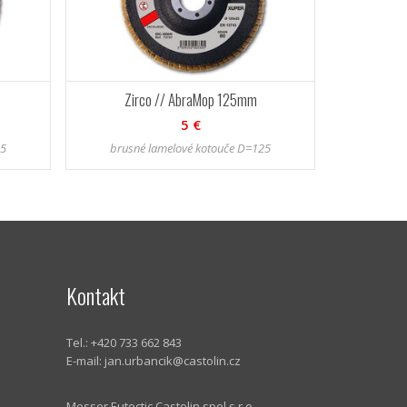
Zirco // AbraMop 125mm
5 €
25
brusné lamelové kotouče D=125
Kontakt
Tel.: +420 733 662 843
E-mail:
jan.urbancik@castolin.cz
Messer Eutectic Castolin spol.s.r.o.