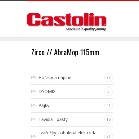
Zirco // AbraMop 115mm
Hořáky a náplně
33
DYOMIX
5
Pájky
41
Tavidla - pasty
16
svářečky - obalená elektroda
31