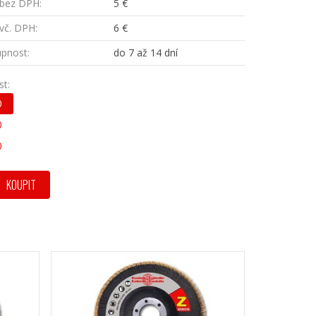
bez DPH:
5 €
vč. DPH:
6 €
pnost:
do 7 až 14 dní
st:
0
0
0
KOUPIT