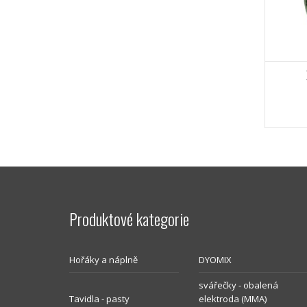
Produktové kategorie
Hořáky a náplně
DYOMIX
svářečky - obalená
Tavidla - pasty
elektroda (MMA)