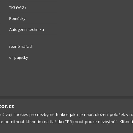
TIG (WIG)
Pomůcky
Autogenní technika
řezné nářadí
el. páječky
tor.cz
oužívají cookies pro nezbytné funkce jako je např. uložení položek v 
ete odmítnout kliknutím na tlačítko "Přijmout pouze nezbytné". Kliknu
ČNOST
KONTAKT
OBCHODNÍ PODMÍNKY
SOUKROMÍ
KOŠÍK
P