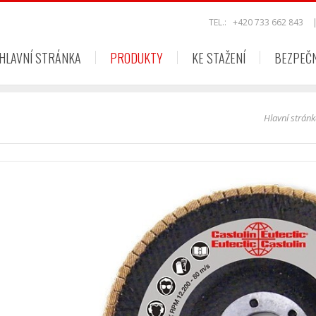
TEL.:
+420 733 662 843
HLAVNÍ STRÁNKA
PRODUKTY
KE STAŽENÍ
BEZPEČ
Hlavní strán