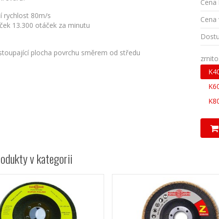
Cena 
í rychlost 80m/s
Cena 
ček 13.300 otáček za minutu
Dostu
stoupající plocha povrchu směrem od středu
zrnito
K4
K6
K8
rodukty v kategorii