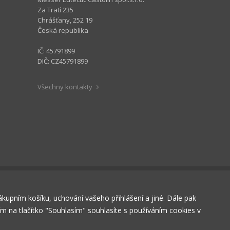
Za Tratí 235
Chrášťany, 252 19
Česká republika
IČ: 45791899
DIČ: CZ45791899
Všechny kontakty
nákupním košíku, uchování vašeho přihlášení a jiné. Dále pak
tím na tlačítko "Souhlasím" souhlasíte s používáním cookies v
RÁZDNÝ