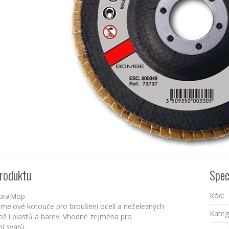
roduktu
Spec
Kód:
 AbraMop
melové kotouče pro broušení ocelí a neželezných
Kateg
ož i plastů a barev. Vhodné zejména pro
í svarů.