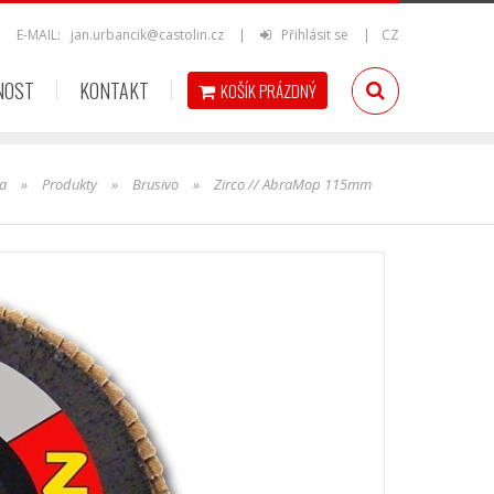
|
E-MAIL:
jan.urbancik@castolin.cz
|
Přihlásit se
|
CZ
NOST
KONTAKT
KOŠÍK
PRÁZDNÝ
ka
»
Produkty
»
Brusivo
»
Zirco // AbraMop 115mm