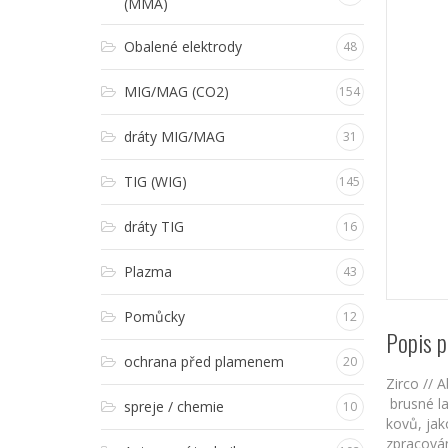
(MMA)
Obalené elektrody
48
MIG/MAG (CO2)
154
dráty MIG/MAG
31
TIG (WIG)
145
dráty TIG
16
Plazma
43
Pomůcky
12
Popis p
ochrana před plamenem
20
Zirco //
brusné la
spreje / chemie
10
kovů, jak
zpracován