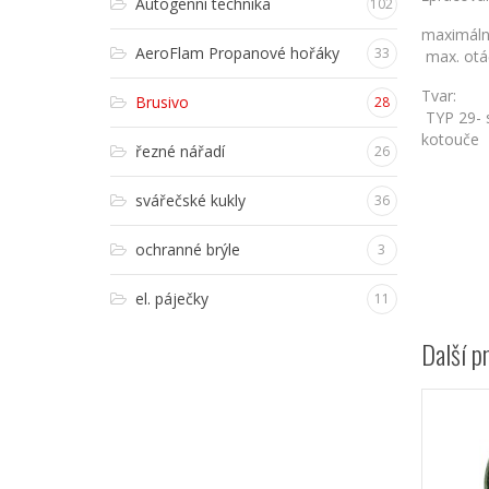
Autogenní technika
102
maximáln
AeroFlam Propanové hořáky
33
max. otá
Tvar:
Brusivo
28
TYP 29- 
kotouče
řezné nářadí
26
svářečské kukly
36
ochranné brýle
3
el. páječky
11
Další p