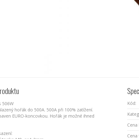
roduktu
Spec
Kód:
s 506W
azený hořák do 500A. 500A při 100% zatížení.
Kateg
baven EURO-koncovkou. Hořák je možné ihned
Cena 
sazení:
Cena 