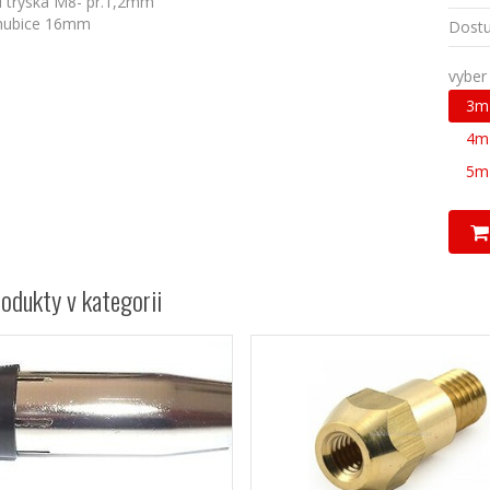
í tryska M8- pr.1,2mm
hubice 16mm
Dostu
vyber
3m
4m
5m
rodukty v kategorii