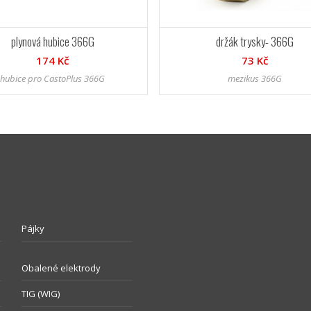
plynová hubice 366G
držák trysky- 366G
174 Kč
73 Kč
hubice pro CastoPlus 366G
mezikus 366G
Pájky
Obalené elektrody
TIG (WIG)