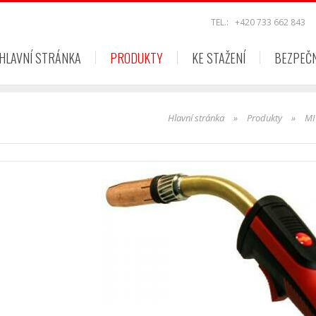
TEL.:
+420 733 662 843
HLAVNÍ STRÁNKA
PRODUKTY
KE STAŽENÍ
BEZPEČ
Hlavní stránka
»
Produkty
»
MI