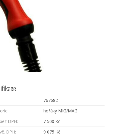
ifikace
767682
orie:
hořáky MIG/MAG
bez DPH:
7 500 Kč
vč. DPH:
9 075 Kč