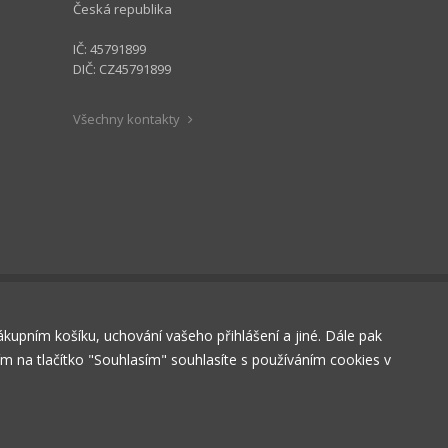
Česká republika
IČ: 45791899
DIČ: CZ45791899
Všechny kontakty
nákupním košíku, uchování vašeho přihlášení a jiné. Dále pak
tím na tlačítko "Souhlasím" souhlasíte s používáním cookies v
RÁZDNÝ