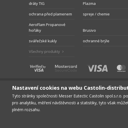
dráty TIG
Plazma
ochrana před plamenem
spreje / chemie
AeroFlam Propanové
hořáky
Brusivo
svářečské kukly
ochranné brýle
Všechny produkty
Nastavení cookies na webu Castolin-distribu
Tyto stránky společnosti Messer Eutectic Castolin spol.s.r.o. p
pro analytiku, měření návštěvnosti a statistiky, tyto však můž
HLAVNÍ STRÁNKA
PRODUKTY
KE STAŽENÍ
BEZPE
plném rozsahu.
© Copyright 2026, Messer Eutectic Castolin spol.s.r.o.