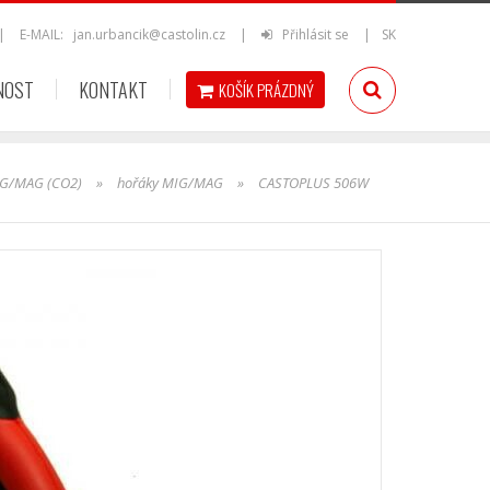
|
E-MAIL:
jan.urbancik@castolin.cz
|
Přihlásit se
|
SK
NOST
KONTAKT
KOŠÍK
PRÁZDNÝ
G/MAG (CO2)
»
hořáky MIG/MAG
»
CASTOPLUS 506W