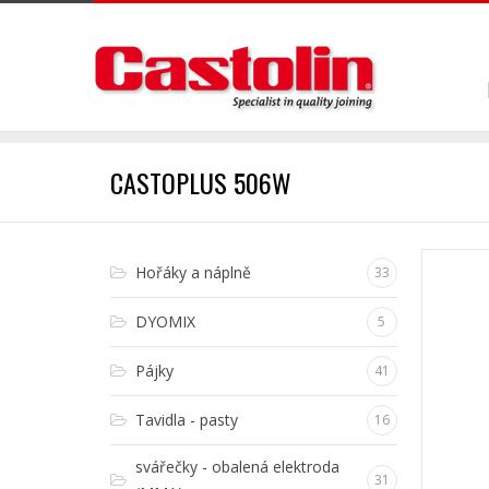
CASTOPLUS 506W
Hořáky a náplně
33
DYOMIX
5
Pájky
41
Tavidla - pasty
16
svářečky - obalená elektroda
31