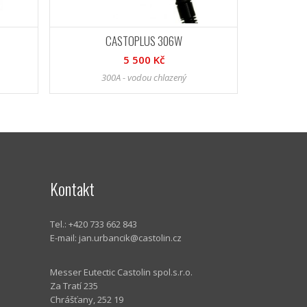
CASTOPLUS 306W
5 500 Kč
300A - vodou chlazený
Kontakt
Tel.: +420 733 662 843
E-mail:
jan.urbancik@castolin.cz
Messer Eutectic Castolin spol.s.r.o.
Za Tratí 235
Chrášťany, 252 19