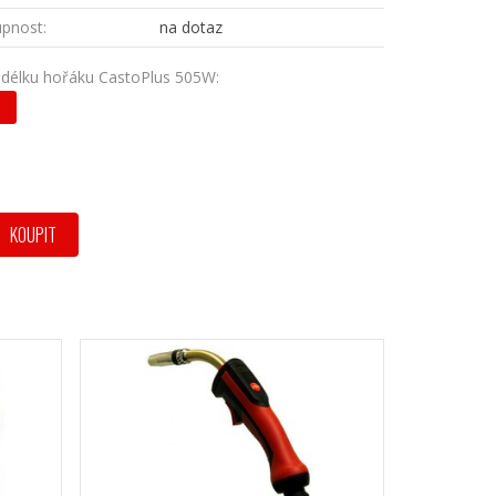
pnost:
na dotaz
 délku hořáku CastoPlus 505W:
KOUPIT