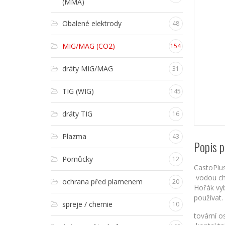
(MMA)
Obalené elektrody
48
MIG/MAG (CO2)
154
dráty MIG/MAG
31
TIG (WIG)
145
dráty TIG
16
Plazma
43
Popis p
Pomůcky
12
CastoPlu
vodou chl
ochrana před plamenem
20
Hořák vy
používat.
spreje / chemie
10
tovární o