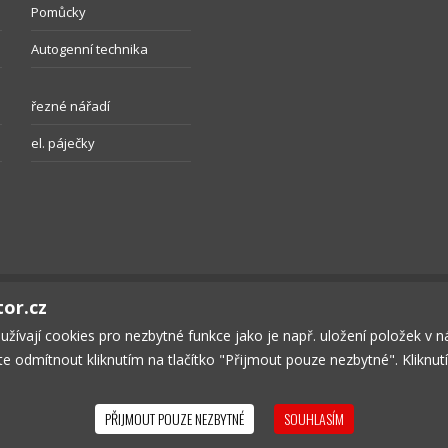
Pomůcky
Autogenní technika
řezné nářadí
el. páječky
tor.cz
oužívají cookies pro nezbytné funkce jako je např. uložení položek v 
ete odmítnout kliknutím na tlačítko "Přijmout pouze nezbytné". Kliknu
ČNOST
KONTAKT
OBCHODNÍ PODMÍNKY
SOUKROMÍ
KOŠÍK
P
PŘIJMOUT POUZE NEZBYTNÉ
SOUHLASÍM