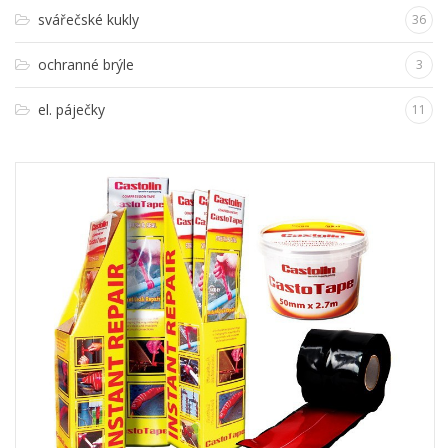
svářečské kukly
36
ochranné brýle
3
el. páječky
11