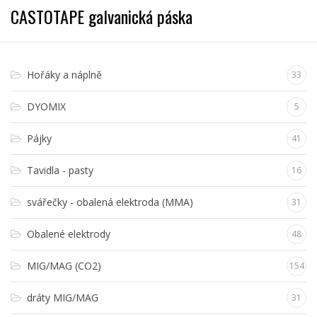
CASTOTAPE galvanická páska
Hořáky a náplně
33
DYOMIX
5
Pájky
41
Tavidla - pasty
16
svářečky - obalená elektroda (MMA)
31
Obalené elektrody
48
MIG/MAG (CO2)
154
dráty MIG/MAG
31