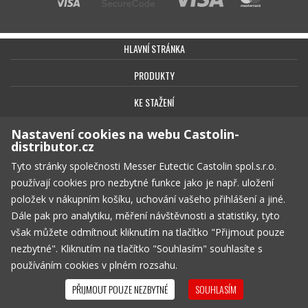
HLAVNÍ STRÁNKA
PRODUKTY
KE STAŽENÍ
BEZPEČNOST
Nastavení cookies na webu Castolin-
distributor.cz
KONTAKT
Tyto stránky společnosti Messer Eutectic Castolin spol.s.r.o.
OBCHODNÍ PODMÍNKY
používají cookies pro nezbytné funkce jako je např. uložení
položek v nákupním košíku, uchování vašeho přihlášení a jiné.
SOUKROMÍ
Dále pak pro analytiku, měření návštěvnosti a statistiky, tyto
však můžete odmítnout kliknutím na tlačítko "Přijmout pouze
KOŠÍK
PRÁZDNÝ
nezbytné". Kliknutím na tlačítko "Souhlasím" souhlasíte s
© Copyright 2026, Messer Eutectic Castolin spol.s.r.o.
používáním cookies v plném rozsahu.
PŘIJMOUT POUZE NEZBYTNÉ
SOUHLASÍM