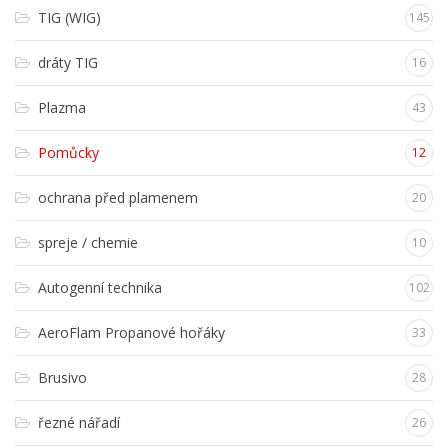
TIG (WIG)
145
dráty TIG
16
Plazma
43
Pomůcky
12
ochrana před plamenem
20
spreje / chemie
10
Autogenní technika
102
AeroFlam Propanové hořáky
33
Brusivo
28
řezné nářadí
26