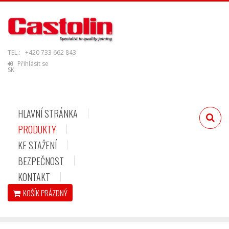
TEL.:
+420 733 662 843
Přihlásit se
SK
HLAVNÍ STRÁNKA
PRODUKTY
KE STAŽENÍ
BEZPEČNOST
KONTAKT
KOŠÍK
PRÁZDNÝ