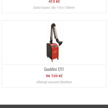
413 Kč
čistící rouno- 5ks 110 x 150mm
GoodAire 1211
96 720 Kč
dílenský odsavač škodlivin