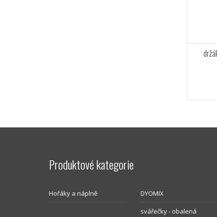
držá
Produktové kategorie
Hořáky a náplně
DYOMIX
svářečky - obalená