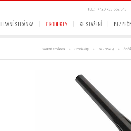
TEL.:
+420 733 662 843
HLAVNÍ STRÁNKA
PRODUKTY
KE STAŽENÍ
BEZPEČ
Hlavní stránka
»
Produkty
»
TIG (WIG)
»
hoř