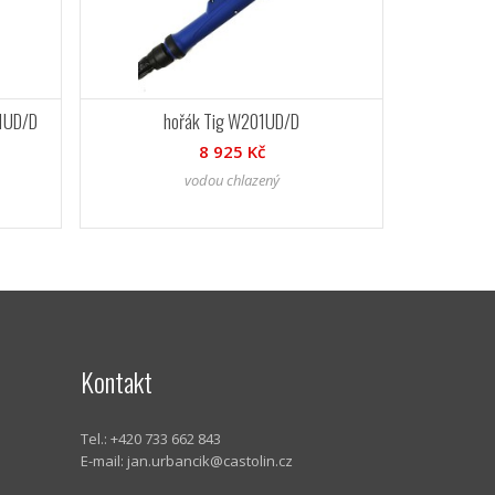
1UD/D
hořák Tig W201UD/D
8 925 Kč
vodou chlazený
Kontakt
Tel.: +420 733 662 843
E-mail:
jan.urbancik@castolin.cz