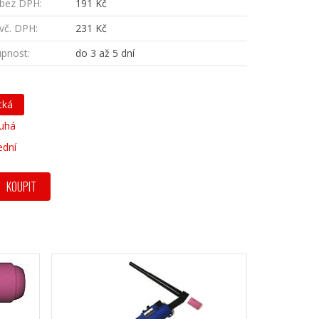
bez DPH:
191 Kč
vč. DPH:
231 Kč
pnost:
do 3 až 5 dní
tká
uhá
ední
KOUPIT