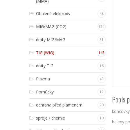
(MMA)
Obalené elektrody
48
MIG/MAG (CO2)
154
dráty MIG/MAG
31
TIG (WIG)
145
dráty TIG
16
Plazma
43
Pomůcky
12
Popis p
ochrana před plamenem
20
koncovky
spreje / chemie
10
baleny p