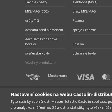
Tavidla - pasty
elektroda (MMA)
MIG/MAG (CO2)
dráty MIG/MAG
dráty TIG
Plazma
ochrana před plamenem
spreje / chemie
AeroFlam Propanové
hořáky
Brusivo
svářečské kukly
ochranné brýle
Všechny produkty
Nastavení cookies na webu Castolin-distribu
Tyto stránky společnosti Messer Eutectic Castolin spol.s.r.o. p
pro analytiku, měření návštěvnosti a statistiky, tyto však můž
HLAVNÍ STRÁNKA
PRODUKTY
KE STAŽENÍ
BEZPE