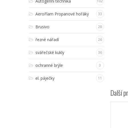
Autogenní technika
102
AeroFlam Propanové hořáky
33
Brusivo
28
řezné nářadí
26
svářečské kukly
36
ochranné brýle
3
el. páječky
11
Další p