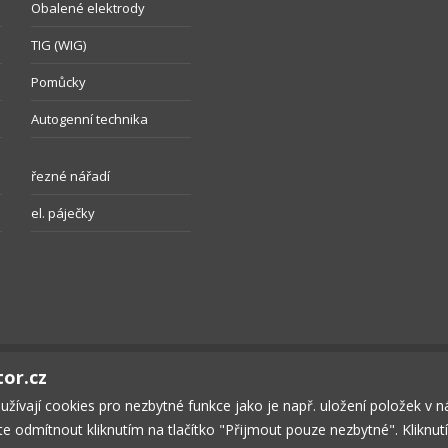
Obalené elektrody
TIG (WIG)
Pomůcky
Autogenní technika
řezné nářadí
el. páječky
tor.cz
oužívají cookies pro nezbytné funkce jako je např. uložení položek v 
ete odmítnout kliknutím na tlačítko "Přijmout pouze nezbytné". Kliknu
ČNOST
KONTAKT
OBCHODNÍ PODMÍNKY
SOUKROMÍ
KOŠÍK
P