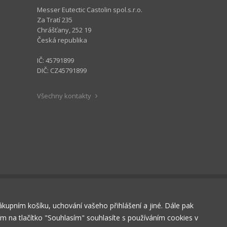
Messer Eutectic Castolin spol.s.r.o.
Za Tratí 235
Chrášťany, 252 19
Česká republika
IČ: 45791899
DIČ: CZ45791899
Všechny kontakty
nákupním košíku, uchování vašeho přihlášení a jiné. Dále pak
tím na tlačítko "Souhlasím" souhlasíte s používáním cookies v
RÁZDNÝ