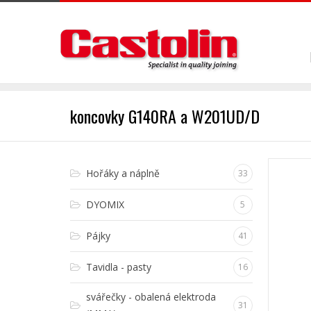
koncovky G140RA a W201UD/D
Hořáky a náplně
33
DYOMIX
5
Pájky
41
Tavidla - pasty
16
svářečky - obalená elektroda
31