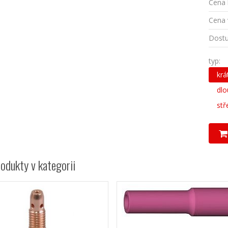
Cena 
Cena 
Dostu
typ:
krá
dlo
stř
rodukty v kategorii