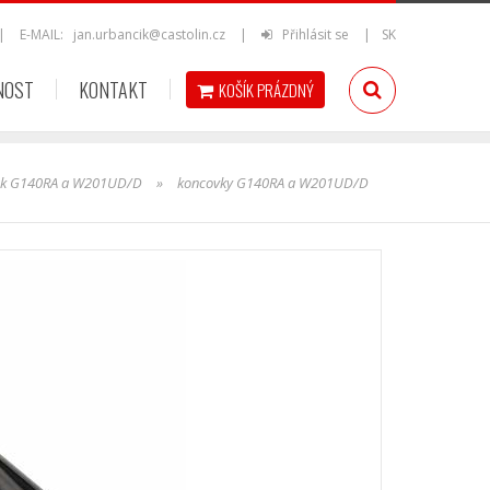
|
E-MAIL:
jan.urbancik@castolin.cz
|
Přihlásit se
|
SK
NOST
KONTAKT
KOŠÍK
PRÁZDNÝ
ák G140RA a W201UD/D
»
koncovky G140RA a W201UD/D