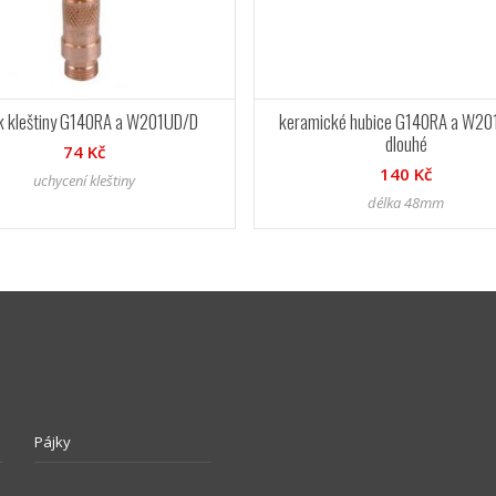
k kleštiny G140RA a W201UD/D
keramické hubice G140RA a W20
dlouhé
74 Kč
140 Kč
uchycení kleštiny
délka 48mm
Pájky