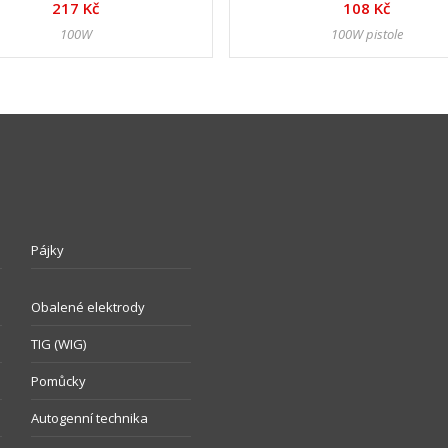
217 Kč
108 Kč
100W
100W pistole
Pájky
Obalené elektrody
TIG (WIG)
Pomůcky
Autogenní technika