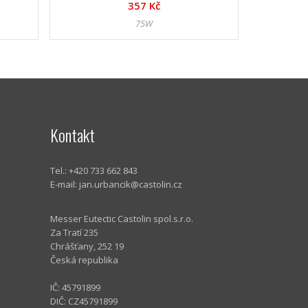
357 Kč
75W
Kontakt
Tel.: +420 733 662 843
E-mail:
jan.urbancik@castolin.cz
Messer Eutectic Castolin spol.s.r.o.
Za Tratí 235
Chrášťany, 252 19
Česká republika
IČ: 45791899
DIČ: CZ45791899