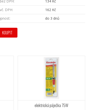
bez DPH:
134 Kč
vč. DPH:
162 Kč
pnost:
do 3 dnů
KOUPIT
elektrická páječka 75W