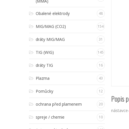
(MMA)
Obalené elektrody
48
MIG/MAG (CO2)
154
dráty MIG/MAG
31
TIG (WIG)
145
dráty TIG
16
Plazma
43
Pomůcky
12
Popis p
ochrana před plamenem
20
nástavce
spreje / chemie
10