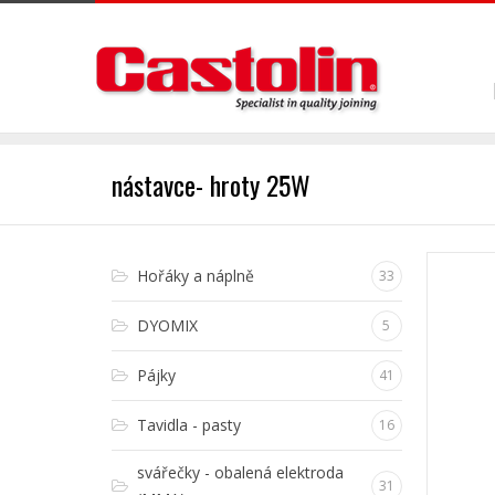
nástavce- hroty 25W
Hořáky a náplně
33
DYOMIX
5
Pájky
41
Tavidla - pasty
16
svářečky - obalená elektroda
31