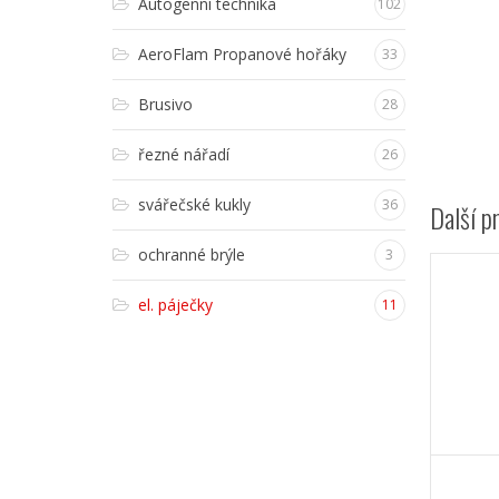
Autogenní technika
102
AeroFlam Propanové hořáky
33
Brusivo
28
řezné nářadí
26
svářečské kukly
36
Další p
ochranné brýle
3
el. páječky
11