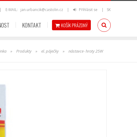
|
E-MAIL:
jan.urbancik@castolin.cz
|
Přihlásit se
|
SK
NOST
KONTAKT
KOŠÍK
PRÁZDNÝ
ánka
»
Produkty
»
el. páječky
»
nástavce- hroty 25W