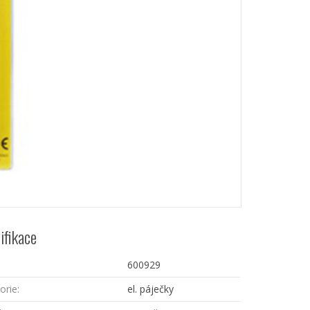
ifikace
600929
orie:
el. páječky