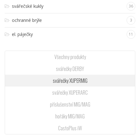
svářečské kukly
36
ochranné brýle
3
el. páječky
11
Všechny produkty
svářečky DERBY
svářečky XUPERMIG
svářečky XUPERARC
příslušenství MIG/MAG
hořáky MIG/MAG
CastoPlus iW