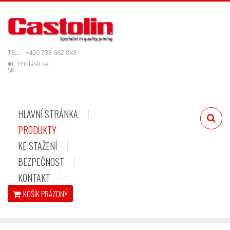
TEL.:
+420 733 662 843
Přihlásit se
SK
HLAVNÍ STRÁNKA
PRODUKTY
KE STAŽENÍ
BEZPEČNOST
KONTAKT
KOŠÍK
PRÁZDNÝ