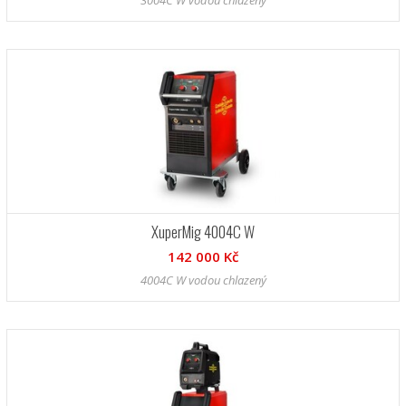
3004C W vodou chlazený
XuperMig 4004C W
142 000 Kč
4004C W vodou chlazený