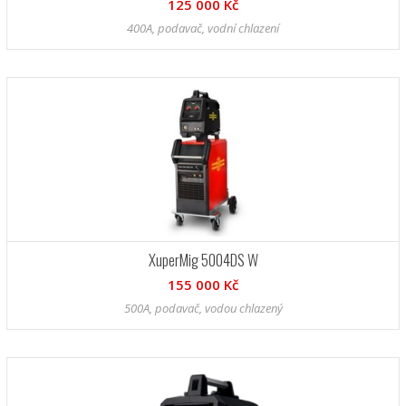
125 000 Kč
400A, podavač, vodní chlazení
XuperMig 5004DS W
155 000 Kč
500A, podavač, vodou chlazený