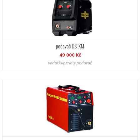
podavač DS-XM
49 000 Kč
vodní XuperMig podavač