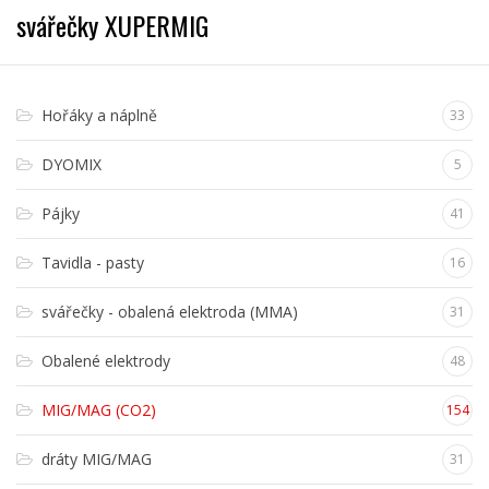
svářečky XUPERMIG
Hořáky a náplně
33
DYOMIX
5
Pájky
41
Tavidla - pasty
16
svářečky - obalená elektroda (MMA)
31
Obalené elektrody
48
MIG/MAG (CO2)
154
dráty MIG/MAG
31