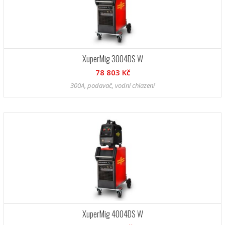
XuperMig 3004DS W
78 803 Kč
300A, podavač, vodní chlazení
XuperMig 4004DS W