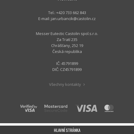
Tel.: +420 733 662 843
E-mail:
jan.urbancik@castolin.cz
Messer Eutectic Castolin spol.s.r.o.
Za Tratí 235
Chrášťany, 252 19
Česká republika
IČ: 45791899
DIČ: CZ45791899
Všechny kontakty
HLAVNÍ STRÁNKA