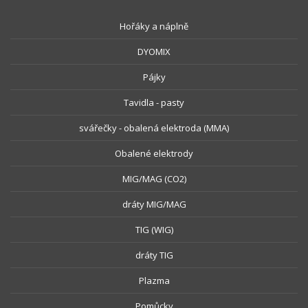
Hořáky a náplně
DYOMIX
Pájky
Tavidla - pasty
svářečky - obalená elektroda (MMA)
Obalené elektrody
MIG/MAG (CO2)
dráty MIG/MAG
TIG (WIG)
dráty TIG
Plazma
Pomůcky