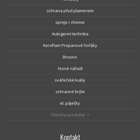
ochrana před plamenem
spreje / chemie
Autogenní technika
AeroFlam Propanové hořáky
Brusivo
řezné nářadí
svářečské kukly
ochranné brýle
el. páječky
Všechny produkty
Kontakt