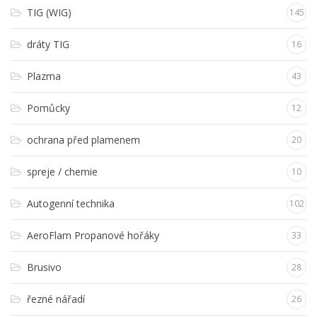
TIG (WIG)
145
dráty TIG
16
Plazma
43
Pomůcky
12
ochrana před plamenem
20
spreje / chemie
10
Autogenní technika
102
AeroFlam Propanové hořáky
33
Brusivo
28
řezné nářadí
26