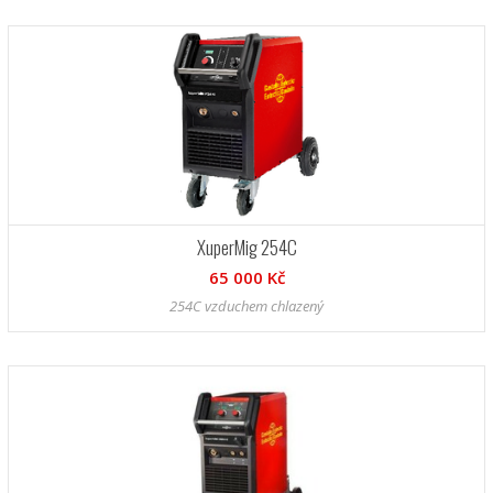
XuperMig 254C
65 000 Kč
254C vzduchem chlazený