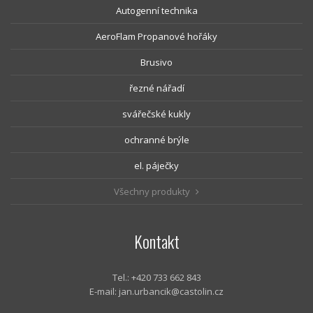
Autogenní technika
AeroFlam Propanové hořáky
Brusivo
řezné nářadí
svářečské kukly
ochranné brýle
el. páječky
Všechny produkty
Kontakt
Tel.: +420 733 662 843
E-mail:
jan.urbancik@castolin.cz