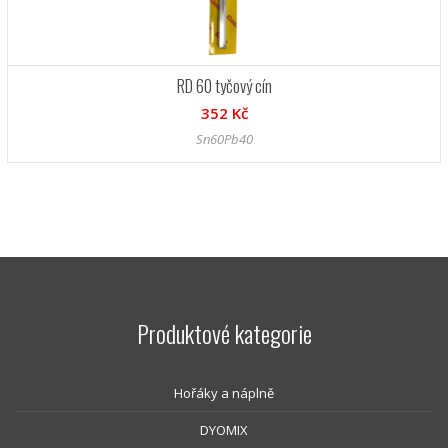
RD 60 tyčový cín
352 Kč
Sn60Pb40
Produktové kategorie
Hořáky a náplně
DYOMIX