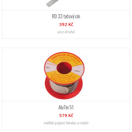
RD 33 tyčový cín
392 Kč
více druhů
AluTin 51
579 Kč
měkké pájení hliníku a mědi