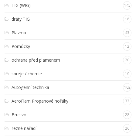
TIG (WIG)
145
dráty TIG
16
Plazma
43
Pomůcky
12
ochrana před plamenem
20
spreje / chemie
10
Autogenní technika
102
AeroFlam Propanové hořáky
33
Brusivo
28
řezné nářadí
26