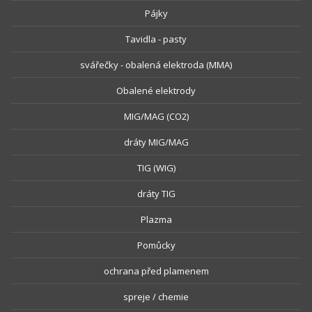
Pájky
Tavidla - pasty
svářečky - obalená elektroda (MMA)
Obalené elektrody
MIG/MAG (CO2)
dráty MIG/MAG
TIG (WIG)
dráty TIG
Plazma
Pomůcky
ochrana před plamenem
spreje / chemie