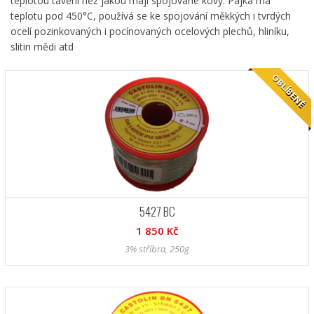
teplotou tavení než jakou mají spojované kovy. Pájka má
teplotu pod 450°C, používá se ke spojování měkkých i tvrdých
ocelí pozinkovaných i pocínovaných ocelových plechů, hliníku,
slitin mědi atd
OBLÍBENÉ
5427 BC
1 850 Kč
3% stříbra, 250g