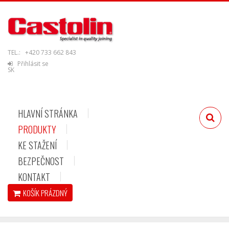
TEL.:
+420 733 662 843
Přihlásit se
SK
HLAVNÍ STRÁNKA
PRODUKTY
KE STAŽENÍ
BEZPEČNOST
KONTAKT
KOŠÍK
PRÁZDNÝ