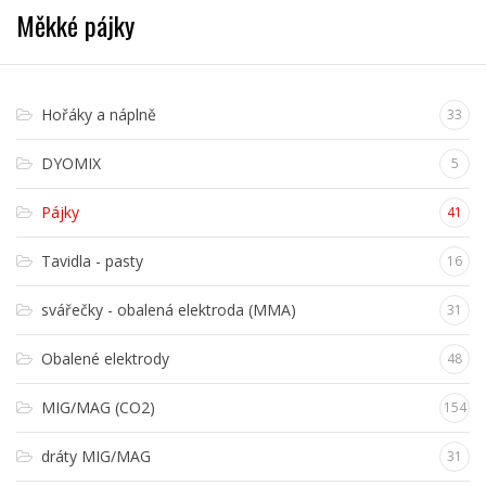
Měkké pájky
Hořáky a náplně
33
DYOMIX
5
Pájky
41
Tavidla - pasty
16
svářečky - obalená elektroda (MMA)
31
Obalené elektrody
48
MIG/MAG (CO2)
154
dráty MIG/MAG
31