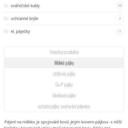
svářečské kukly
36
ochranné brýle
3
el. páječky
11
Všechny produkty
Měkké pájky
stříbrné pájky
Cu-P pájky
hliníkové pájky
ostatní pájky, svařování pájením
Pájení na měkko je spojování kovů jiným kovem-pájkou- s nižší