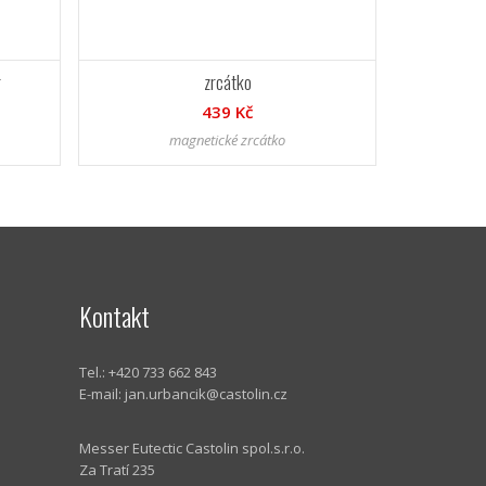
r
zrcátko
439 Kč
magnetické zrcátko
Kontakt
Tel.: +420 733 662 843
E-mail:
jan.urbancik@castolin.cz
Messer Eutectic Castolin spol.s.r.o.
Za Tratí 235