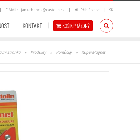
|
E-MAIL:
jan.urbancik@castolin.cz
|
Přihlásit se
|
SK
NOST
KONTAKT
KOŠÍK
PRÁZDNÝ
avní stránka
»
Produkty
»
Pomůcky
»
XuperMagnet