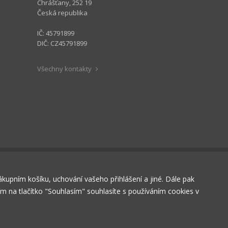
Chrášťany, 252 19
Česká republika
IČ: 45791899
DIČ: CZ45791899
Všechny kontakty
nákupním košíku, uchování vašeho přihlášení a jiné. Dále pak
tím na tlačítko "Souhlasím" souhlasíte s používáním cookies v
RÁZDNÝ