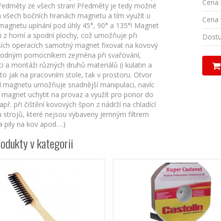
Cena 
ředměty ze všech stran! Předměty je tedy možné
a všech bočních hranách magnetu a tím využít u
Cena 
magnetu upínání pod úhly 45°, 90° a 135°! Magnet
 i z horní a spodní plochy, což umožňuje při
Dostu
ších operacích samotný magnet fixovat na kovový
 vhodným pomocníkem zejména při svařování,
i a montáži různých druhů materiálů (i kulatin a
 to jak na pracovním stole, tak v prostoru. Otvor
d magnetu umožňuje snadnější manipulaci, navíc
magnet uchytit na provaz a využít pro ponor do
např. při čištění kovových špon z nádrží na chladící
u strojů, které nejsou vybaveny jemným filtrem
a pily na kov apod….)
rodukty v kategorii