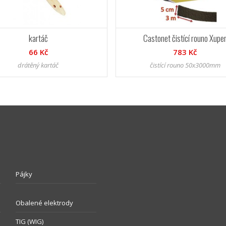
kartáč
Castonet čistící rouno Xupe
66 Kč
783 Kč
drátěný kartáč
čistící rouno 50x3000mm
Pájky
Obalené elektrody
TIG (WIG)