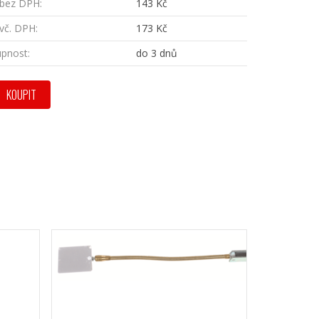
bez DPH:
143 Kč
vč. DPH:
173 Kč
pnost:
do 3 dnů
KOUPIT