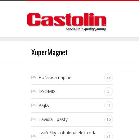
XuperMagnet
Hořáky a náplně
33
DYOMIX
5
Pájky
41
Tavidla - pasty
16
svářečky - obalená elektroda
31