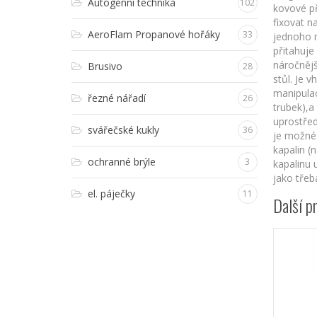
Autogenní technika
102
kovové p
fixovat n
AeroFlam Propanové hořáky
33
jednoho 
přitahuje
náročněj
Brusivo
28
stůl. Je
manipulac
řezné nářadí
26
trubek),a
uprostře
svářečské kukly
36
je možné 
kapalin (
ochranné brýle
3
kapalinu 
jako třeb
el. páječky
11
Další p