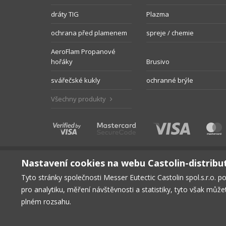
dráty TIG
Plazma
ochrana před plamenem
spreje / chemie
AeroFlam Propanové
hořáky
Brusivo
svářečské kukly
ochranné brýle
Všechny produkty
Nastavení cookies na webu Castolin-distribu
Tyto stránky společnosti Messer Eutectic Castolin spol.s.r.o. p
pro analytiku, měření návštěvnosti a statistiky, tyto však můž
HLAVNÍ STRÁNKA
PRODUKTY
KE STAŽENÍ
BEZPE
plném rozsahu.
© Copyright 2026, Messer Eutectic Castolin spol.s.r.o.