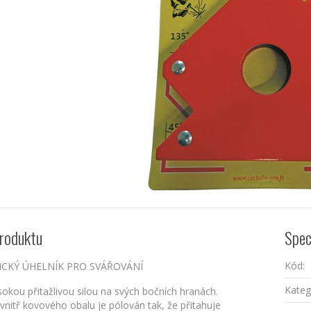
roduktu
Spec
Kód:
CKÝ ÚHELNÍK PRO SVÁŘOVÁNÍ
Kateg
sokou přitažlivou silou na svých bočních hranách.
nitř kovového obalu je pólován tak, že přitahuje