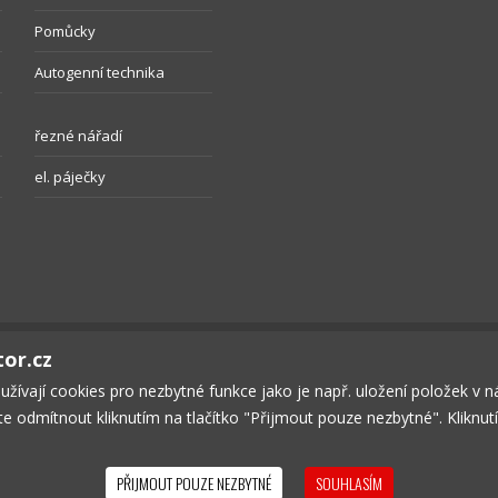
Pomůcky
Autogenní technika
řezné nářadí
el. páječky
tor.cz
oužívají cookies pro nezbytné funkce jako je např. uložení položek v 
ete odmítnout kliknutím na tlačítko "Přijmout pouze nezbytné". Kliknu
ČNOST
KONTAKT
OBCHODNÍ PODMÍNKY
SOUKROMÍ
KOŠÍK
P
PŘIJMOUT POUZE NEZBYTNÉ
SOUHLASÍM