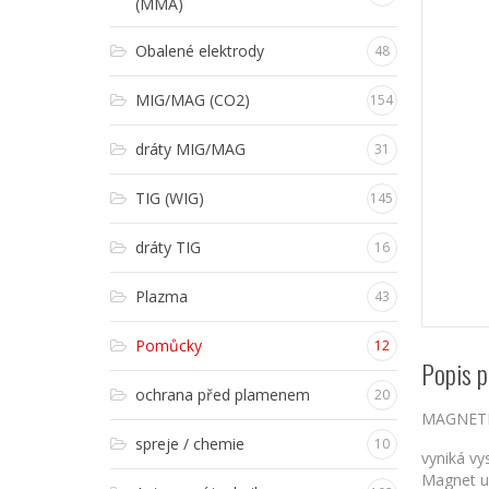
(MMA)
Obalené elektrody
48
MIG/MAG (CO2)
154
dráty MIG/MAG
31
TIG (WIG)
145
dráty TIG
16
Plazma
43
Pomůcky
12
Popis p
ochrana před plamenem
20
MAGNETI
spreje / chemie
10
vyniká vy
Magnet uv