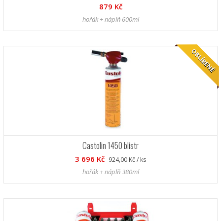
879 Kč
hořák + náplň 600ml
OBLÍBENÉ
Castolin 1450 blistr
3 696 Kč
924,00 Kč / ks
hořák + náplň 380ml