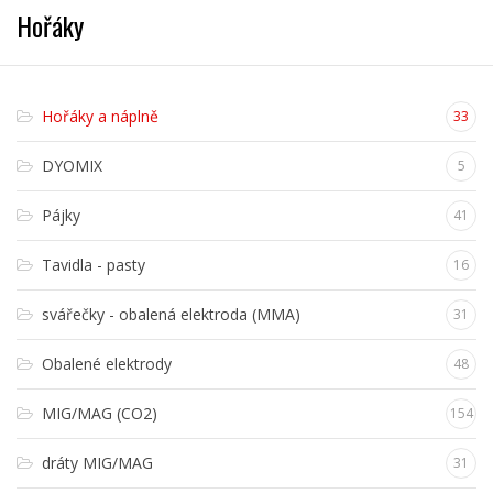
Hořáky
Hořáky a náplně
33
DYOMIX
5
Pájky
41
Tavidla - pasty
16
svářečky - obalená elektroda (MMA)
31
Obalené elektrody
48
MIG/MAG (CO2)
154
dráty MIG/MAG
31