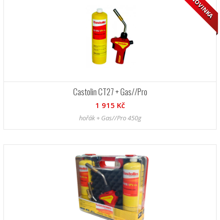
NOVINKA
Castolin CT27 + Gas//Pro
1 915 Kč
hořák + Gas//Pro 450g