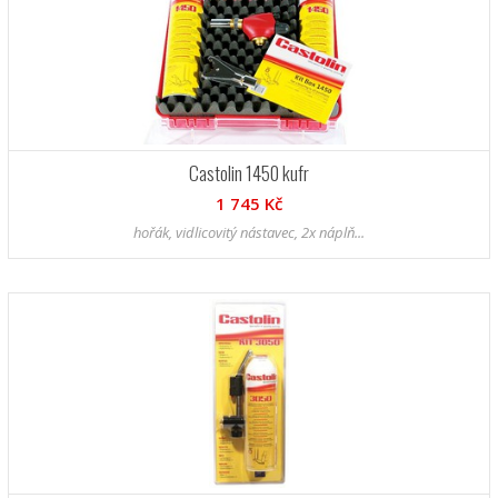
Castolin 1450 kufr
1 745 Kč
hořák, vidlicovitý nástavec, 2x náplň...