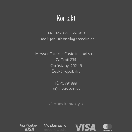
Kontakt
Tel.: +420 733 662 843
E-mail:
jan.urbancik@castolin.cz
Messer Eutectic Castolin spol.s.r.o.
Za Tratí 235
Chrášťany, 252 19
Česká republika
IČ: 45791899
DIČ: CZ45791899
Všechny kontakty