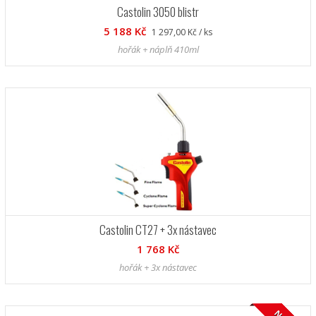
Castolin 3050 blistr
5 188 Kč
1 297,00 Kč / ks
hořák + náplň 410ml
Castolin CT27 + 3x nástavec
1 768 Kč
hořák + 3x nástavec