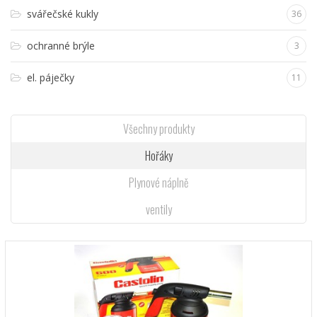
svářečské kukly
36
ochranné brýle
3
el. páječky
11
Všechny produkty
Hořáky
Plynové náplně
ventily