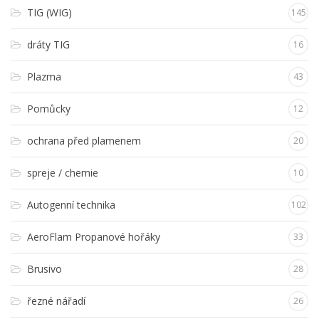
TIG (WIG)
145
dráty TIG
16
Plazma
43
Pomůcky
12
ochrana před plamenem
20
spreje / chemie
10
Autogenní technika
102
AeroFlam Propanové hořáky
33
Brusivo
28
řezné nářadí
26