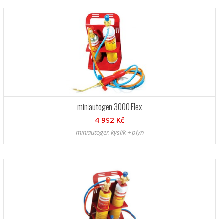
miniautogen 3000 Flex
4 992 Kč
miniautogen kyslík + plyn