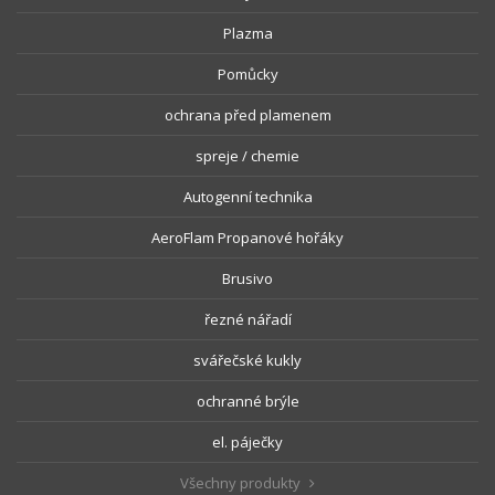
Plazma
Pomůcky
ochrana před plamenem
spreje / chemie
Autogenní technika
AeroFlam Propanové hořáky
Brusivo
řezné nářadí
svářečské kukly
ochranné brýle
el. páječky
Všechny produkty