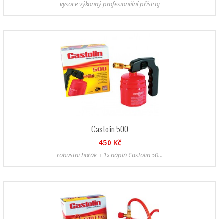
vysoce výkonný profesionální přístroj
Castolin 500
450 Kč
robustní hořák + 1x náplň Castolin 50...