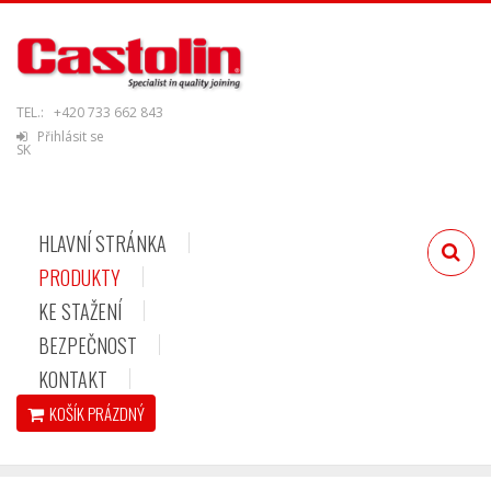
TEL.:
+420 733 662 843
Přihlásit se
SK
HLAVNÍ STRÁNKA
PRODUKTY
KE STAŽENÍ
BEZPEČNOST
KONTAKT
KOŠÍK
PRÁZDNÝ