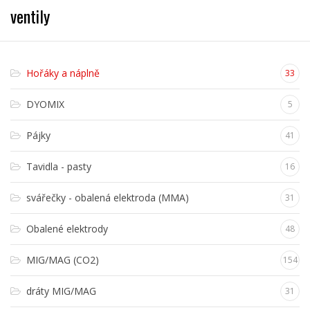
ventily
Hořáky a náplně
33
DYOMIX
5
Pájky
41
Tavidla - pasty
16
svářečky - obalená elektroda (MMA)
31
Obalené elektrody
48
MIG/MAG (CO2)
154
dráty MIG/MAG
31