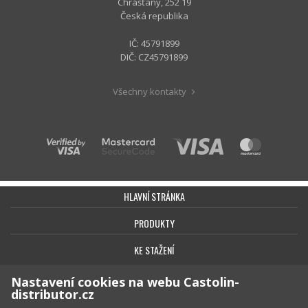
Chrášťany, 252 19
Česká republika
IČ: 45791899
DIČ: CZ45791899
Všechny kontakty
HLAVNÍ STRÁNKA
PRODUKTY
KE STAŽENÍ
BEZPEČNOST
Nastavení cookies na webu Castolin-
distributor.cz
KONTAKT