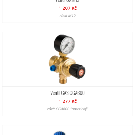
1 207 Kč
závit M12
Ventil GAS CGA600
1 277 Kč
závit CGA600 "americký"