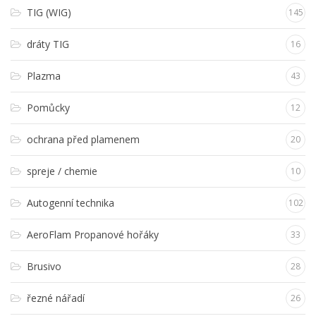
TIG (WIG)
145
dráty TIG
16
Plazma
43
Pomůcky
12
ochrana před plamenem
20
spreje / chemie
10
Autogenní technika
102
AeroFlam Propanové hořáky
33
Brusivo
28
řezné nářadí
26