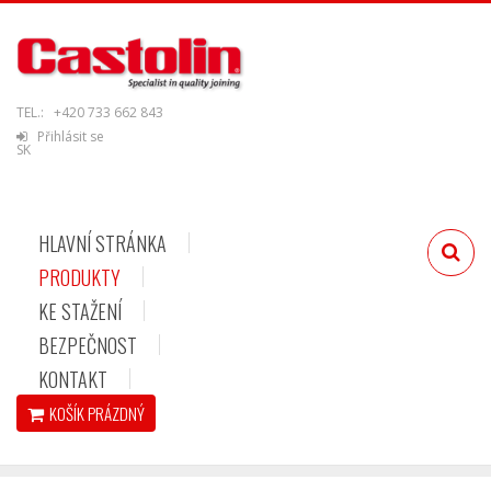
TEL.:
+420 733 662 843
Přihlásit se
SK
HLAVNÍ STRÁNKA
PRODUKTY
KE STAŽENÍ
BEZPEČNOST
KONTAKT
KOŠÍK
PRÁZDNÝ