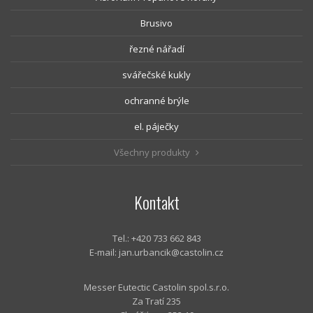
Brusivo
řezné nářadí
svářečské kukly
ochranné brýle
el. páječky
Všechny produkty
Kontakt
Tel.: +420 733 662 843
E-mail:
jan.urbancik@castolin.cz
Messer Eutectic Castolin spol.s.r.o.
Za Tratí 235