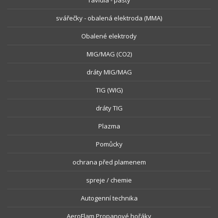
Tavidla - pasty
svářečky - obalená elektroda (MMA)
Obalené elektrody
MIG/MAG (CO2)
dráty MIG/MAG
TIG (WIG)
dráty TIG
Plazma
Pomůcky
ochrana před plamenem
spreje / chemie
Autogenní technika
AeroFlam Propanové hořáky